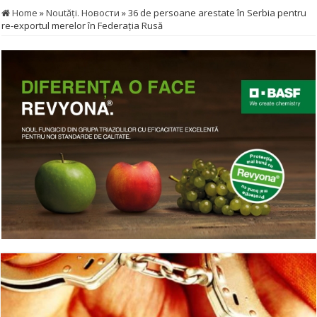
Home
»
Noutăţi. Новости
»
36 de persoane arestate în Serbia pentru
re-exportul merelor în Federaţia Rusă