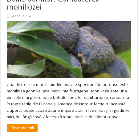
moniliozei
24 aprilie 2026
Una dintre cele mai răspîndite boli ale speciilor sâmburoase este
monilioza (Monilia laxa, Monilinia fructigena). Monilioza este una
din cele mai periculoase boli ale speciilor sâmburoase, cunoscută
în toate ţările din Europa şi America de Nord. Infecția cu această
ciupercă poate cauza daune majore atât în livezi, cât şi în grădinile
mici, de lângă casă. Afectează toate speciile de sâmburoase: …
Citește mai mult