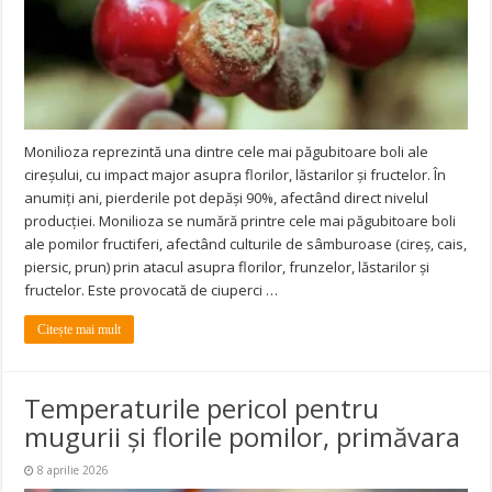
Monilioza reprezintă una dintre cele mai păgubitoare boli ale
cireșului, cu impact major asupra florilor, lăstarilor și fructelor. În
anumiți ani, pierderile pot depăși 90%, afectând direct nivelul
producției. Monilioza se numără printre cele mai păgubitoare boli
ale pomilor fructiferi, afectând culturile de sâmburoase (cireș, cais,
piersic, prun) prin atacul asupra florilor, frunzelor, lăstarilor și
fructelor. Este provocată de ciuperci …
Citește mai mult
Temperaturile pericol pentru
mugurii și florile pomilor, primăvara
8 aprilie 2026