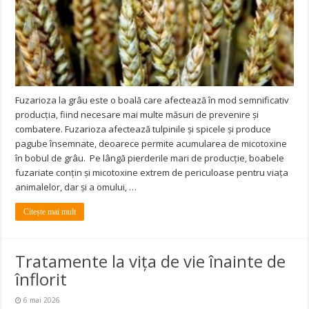
Fuzarioza la grâu este o boală care afectează în mod semnificativ
producția, fiind necesare mai multe măsuri de prevenire și
combatere. Fuzarioza afectează tulpinile și spicele și produce
pagube însemnate, deoarece permite acumularea de micotoxine
în bobul de grâu. Pe lângă pierderile mari de producţie, boabele
fuzariate conţin și micotoxine extrem de periculoase pentru viaţa
animalelor, dar şi a omului, …
Citește mai mult
Tratamente la vița de vie înainte de
înflorit
6 mai 2026