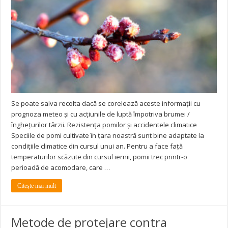
Se poate salva recolta dacă se corelează aceste informații cu
prognoza meteo și cu acțiunile de luptă împotriva brumei /
înghețurilor târzii. Rezistenţa pomilor şi accidentele climatice
Speciile de pomi cultivate în ţara noastră sunt bine adaptate la
condiţiile climatice din cursul unui an. Pentru a face faţă
temperaturilor scăzute din cursul iernii, pomii trec printr-o
perioadă de acomodare, care …
Citește mai mult
Metode de protejare contra