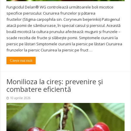
Fungicidul Delan® WG controlează următoarele boli micotice
specifice piersicului: Ciuruirea frunzelor și pătarea
fructelor (Stigma carpophila sin. Coryneum beijerinkii) Patogenul
atacă pomii de sâmburoase, în special caisul și piersicul. Această
boală micotică la cultura prunului afectează: mugurii și frunzele –
scade recolta de fructe și slăbește pomii. Simptomele ciuruirii la
piersic pe lăstari Simptomele ciuruirii la piersic pe lăstari Ciuruirea
frunzelor la piersic Ciuruirea la piersic pe fruct …
Citește mai mult
Monilioza la cireș: prevenire și
combatere eficientă
10 aprilie 2026