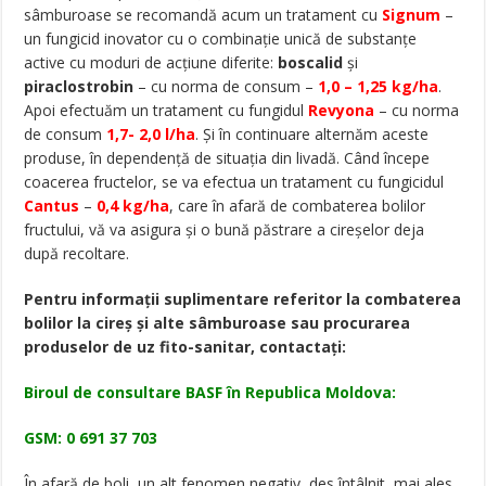
sâmburoase se recomandă acum un tratament cu
Signum
–
un fungicid inovator cu o combinație unică de substanțe
active cu moduri de acțiune diferite:
boscalid
şi
piraclostrobin
– cu norma de consum –
1,0 – 1,25 kg/ha
.
Apoi efectuăm un tratament cu fungidul
Revyona
– cu norma
de consum
1,7- 2,0 l/ha
. Și în continuare alternăm aceste
produse, în dependență de situația din livadă. Când începe
coacerea fructelor, se va efectua un tratament cu fungicidul
Cantus
–
0,4 kg/ha
, care în afară de combaterea bolilor
fructului, vă va asigura și o bună păstrare a cireșelor deja
după recoltare.
Pentru informații suplimentare referitor la combaterea
bolilor la cireș și alte sâmburoase sau procurarea
produselor de uz fito-sanitar, contactați:
Biroul de consultare BASF în Republica Moldova:
GSM: 0 691 37 703
În afară de boli, un alt fenomen negativ, des întâlnit, mai ales