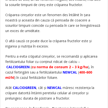
la soiurile timpurii de cireș este crăparea fructelor.
Crăparea cireșelor este un fenomen des întâlnit în țara
noastră și aceasta din cauza că perioada de coacere a
soiurilor timpurii coincide cu perioada în care se înregistrează
un exces de umiditate.
O altă cauză ce poate duce la crăparea fructelor este și
irigarea și nutriția în excesiv.
Pentru a evita crăpatul cireșelor, se recomandă și aplicarea
fertilizantului foliar cu conținut ridicat de calciu –
CALCIOGREEN
(
cu norma de consum 2 – 3 kg/ha
), în
cazul fertirigării sau a fertilizalantului
NEWCAL
(
400-600
ml/hl
) în cazul fertilizărilor foliare.
Atât
CALCIOGREEN
, cât și
NEWCAL
măresc rezistența la
crăpare datorită întăririi peretelui celular al cireșelor și
prelungesc durata de păstrare a fructelor.