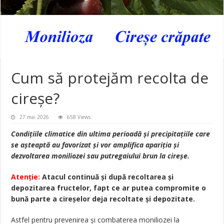
Cum să protejăm recolta de
cireșe?
27 mai 2026
658 Views
Condițiile climatice din ultima perioadă și precipitațiile care
se așteaptă au favorizat și vor amplifica apariția și
dezvoltarea moniliozei sau putregaiului brun la cireșe.
Atenție:
Atacul continuă și după recoltarea și
depozitarea fructelor, fapt ce ar putea compromite o
bună parte a cireșelor deja recoltate și depozitate.
Astfel pentru prevenirea și combaterea moniliozei la