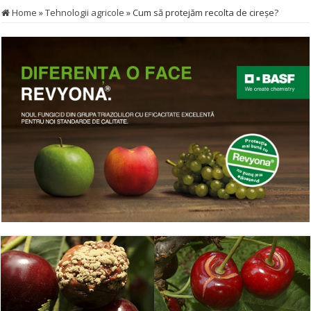
Home
»
Tehnologii agricole
»
Cum să protejăm recolta de cireșe?