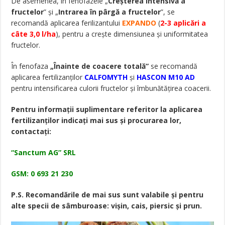
De asemenea, în fenofazele „
Creșterea intensivă a
fructelor
” și „
Intrarea în pârgă a fructelor
”, se
recomandă aplicarea ferilizantului
EXPANDO
(
2-3 aplicări a
câte 3,0 l/ha
), pentru a crește dimensiunea și uniformitatea
fructelor.
În fenofaza
„Înainte de coacere totală”
se recomandă
aplicarea fertilizanților
CALFOMYTH
și
HASCON M10 AD
pentru intensificarea culorii fructelor și îmbunătățirea coacerii.
Pentru informații suplimentare referitor la aplicarea
fertilizanților indicați mai sus și procurarea lor,
contactați:
“Sanctum AG” SRL
GSM: 0 693 21 230
P.S. Recomandările de mai sus sunt valabile și pentru
alte specii de sâmburoase: vișin, cais, piersic și prun.