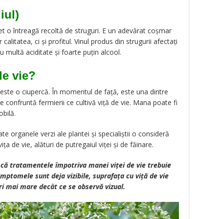
iul)
t o întreagă recoltă de struguri. E un adevărat coșmar
calitatea, ci și profitul. Vinul produs din strugurii afectați
 multă aciditate și foarte puțin alcool.
e vie?
 este o ciupercă. În momentul de față, este una dintre
confruntă fermierii ce cultivă viță de vie. Mana poate fi
obilă.
e organele verzi ale plantei și specialiștii o consideră
ța de vie, alături de putregaiul viței și de făinare.
ie că tratamentele împotriva manei viței de vie trebuie
imptomele sunt deja vizibile, suprafața cu viță de vie
ri mai mare decât ce se observă vizual.