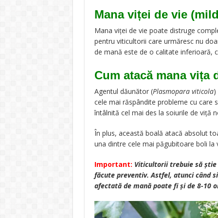
Mana viței de vie (mild
Mana viței de vie poate distruge comple
pentru viticultorii care urmăresc nu doar 
de mană este de o calitate inferioară, cu
Cum atacă mana vița d
Agentul dăunător (
Plasmopara viticola
)
cele mai răspândite probleme cu care se 
întâlnită cel mai des la soiurile de viță n
În plus, această boală atacă absolut toat
una dintre cele mai păgubitoare boli la vi
Important:
Viticultorii trebuie să șt
făcute preventiv. Astfel, atunci când s
afectată de mană poate fi și de 8-10 o