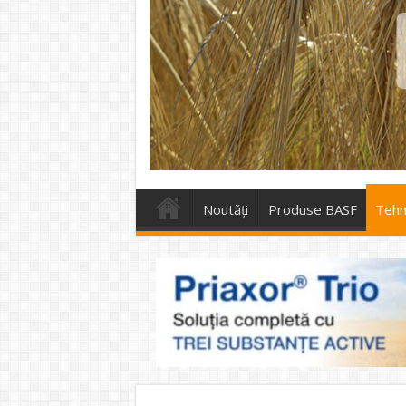
Noutăți
Produse BASF
Tehno