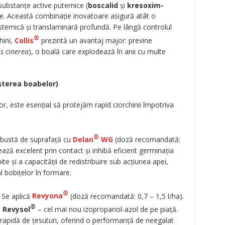
bstanțe active puternice (
boscalid
și
kresoxim-
ne. Această combinație inovatoare asigură atât o
istemică și translaminară profundă. Pe lângă controlul
®
hini,
Collis
prezintă un avantaj major: previne
is cinerea
), o boală care explodează în anii cu multe
șterea boabelor)
or, este esențial să protejăm rapid ciorchinii împotriva
®
obustă de suprafață cu
Delan
WG
(doză recomandată:
ează excelent prin contact și inhibă eficient germinația
te și a capacității de redistribuire sub acțiunea apei,
 bobițelor în formare.
®
Se aplică
Revyona
(doză recomandată: 0,7 – 1,5 l/ha).
®
e
Revysol
– cel mai nou izopropanol-azol de pe piață.
e rapidă de țesuturi, oferind o performanță de neegalat