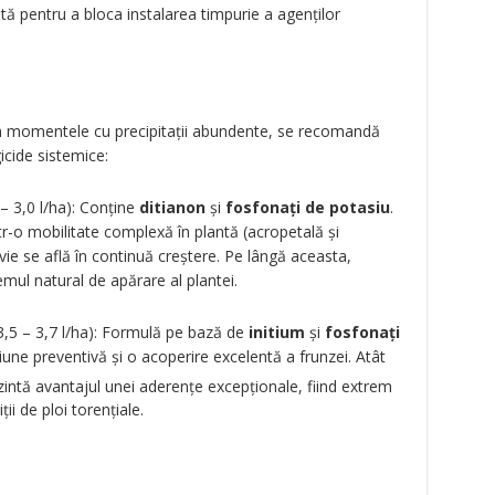
tă pentru a bloca instalarea timpurie a agenților
n momentele cu precipitații abundente, se recomandă
icide sistemice:
 3,0 l/ha): Conține
ditianon
și
fosfonați de potasiu
.
tr-o mobilitate complexă în plantă (acropetală și
vie se află în continuă creștere. Pe lângă aceasta,
mul natural de apărare al plantei.
,5 – 3,7 l/ha): Formulă pe bază de
initium
și
fosfonați
iune preventivă și o acoperire excelentă a frunzei. Atât
intă avantajul unei aderențe excepționale, fiind extrem
ții de ploi torențiale.