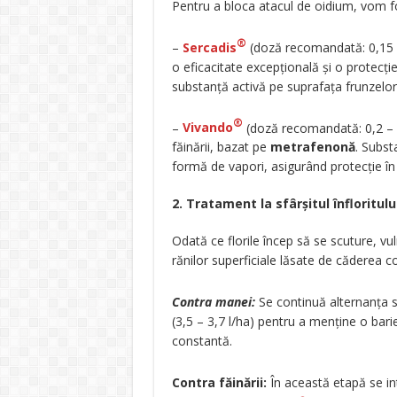
Pentru a bloca atacul de oidium, vom f
®
–
Sercadis
(doză recomandată: 0,15 –
o eficacitate excepțională și o protecț
substanță activă pe suprafața frunzelor, 
®
–
Vivando
(doză recomandată: 0,2 – 0
făinării, bazat pe
metrafenonă
. Subst
formă de vapori, asigurând protecție în 
2. Tratament la sfârșitul înfloritulu
Odată ce florile încep să se scuture, vul
rănilor superficiale lăsate de căderea co
Contra manei:
Se continuă alternanța 
(3,5 – 3,7 l/ha) pentru a menține o bari
constantă.
Contra făinării:
În această etapă se i