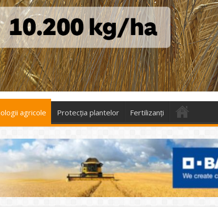
logii agricole
Protecţia plantelor
Fertilizanți