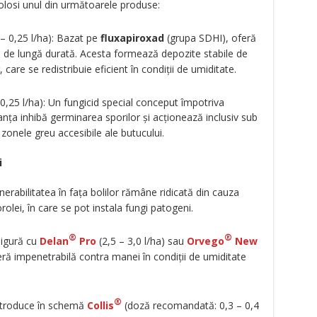
olosi unul din următoarele produse:
 0,25 l/ha): Bazat pe
fluxapiroxad
(grupa SDHI), oferă
ie de lungă durată. Acesta formează depozite stabile de
care se redistribuie eficient în condiții de umiditate.
,25 l/ha): Un fungicid special conceput împotriva
anța inhibă germinarea sporilor și acționează inclusiv sub
zonele greu accesibile ale butucului.
i
nerabilitatea în fața bolilor rămâne ridicată din cauza
rolei, în care se pot instala fungi patogeni.
®
®
sigură cu
Delan
Pro
(2,5 – 3,0 l/ha) sau
Orvego
New
eră impenetrabilă contra manei în condiții de umiditate
®
ntroduce în schemă
Collis
(doză recomandată: 0,3 – 0,4