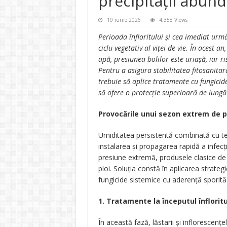
precipitații abun
10 iunie 2026
4,358 Views
Perioada înfloritului și cea imediat urm
ciclu vegetativ al viței de vie. În acest a
apă, presiunea bolilor este uriașă, iar 
Pentru a asigura stabilitatea fitosanitară 
trebuie să aplice tratamente cu fungicide
să ofere o protecție superioară de lungă
Provocările unui sezon extrem de p
Umiditatea persistentă combinată cu te
instalarea și propagarea rapidă a infecți
presiune extremă, produsele clasice de 
ploi. Soluția constă în aplicarea strat
fungicide sistemice cu aderență sporită ș
1. Tratamente la începutul înfloritul
În această fază, lăstarii și inflorescențe