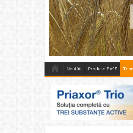
Noutăți
Produse BASF
Tehno