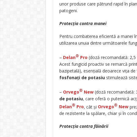
unor produse care pătrund rapid în plan
patogeni.
Protecția contra manei
Pentru combaterea eficientă a manei î
utilizarea unuia dintre următoarele fung
®
–
Delan
Pro
(doză recomandată: 2,5 –
Acest fungicid proactiv se remarcă prin
bazipetală), esențială deoarece vița de 
fosfonați de potasiu
stimulează siste
®
–
Orvego
New
(doză recomandată: 3
de potasiu
, care oferă o puternică acț
®
®
Delan
Pro
, cât și
Orvego
New
prez
de rezistente la spălare, chiar și în condi
Protecția contra făinării