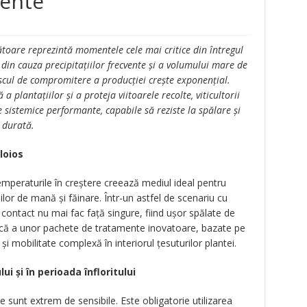
dente
ătoare reprezintă momentele cele mai critice din întregul
n, din cauza precipitațiilor frecvente și a volumului mare de
riscul de compromitere a producției crește exponențial.
a plantațiilor și a proteja viitoarele recolte, viticultorii
 sistemice performante, capabile să reziste la spălare și
 durată.
loios
mperaturile în creștere creează mediul ideal pentru
ilor de mană și făinare. Într-un astfel de scenariu cu
contact nu mai fac față singure, fiind ușor spălate de
egică a unor pachete de tratamente inovatoare, bazate pe
i mobilitate complexă în interiorul țesuturilor plantei.
ui și în perioada înfloritului
le sunt extrem de sensibile. Este obligatorie utilizarea