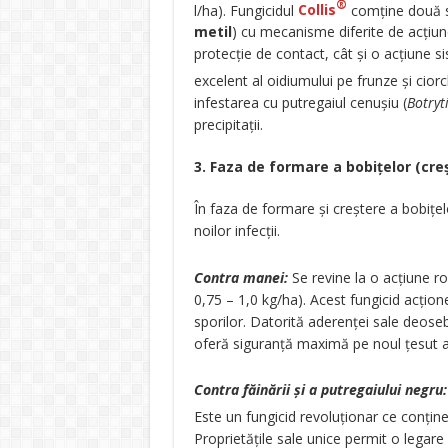
®
l/ha). Fungicidul
Collis
comține două su
metil
) cu mecanisme diferite de acțiu
protecție de contact, cât și o acțiune s
excelent al oidiumului pe frunze și ciorc
infestarea cu putregaiul cenușiu (
Botryt
precipitații.
3. Faza de formare a bobițelor (cre
În faza de formare și creștere a bobițel
noilor infecții.
Contra manei:
Se revine la o acțiune r
0,75 – 1,0 kg/ha). Acest fungicid acțion
sporilor. Datorită aderenței sale deosebi
oferă siguranță maximă pe noul țesut al
Contra făinării și a putregaiului negru:
Este un fungicid revoluționar ce conțin
Proprietățile sale unice permit o legar