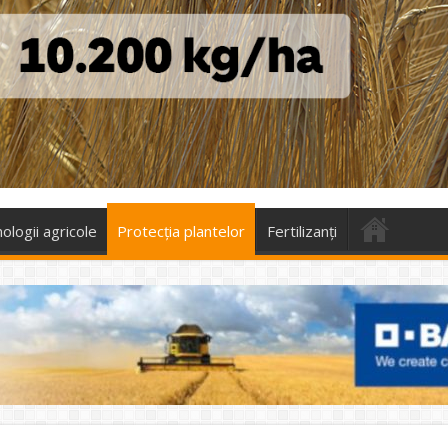
ologii agricole
Protecţia plantelor
Fertilizanți