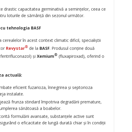
 drastic capacitatea germinativă a semințelor, ceea ce
ntru loturile de sămânță din sezonul următor.
ă cu tehnologia BASF
erealelor în acest context climatic dificil, specialiștii
®
tor
Revystar
de la
BASF
. Produsul conține două
®
entrifluconazol) și
Xemium
(fluxapiroxad), oferind o
a actuală:
bate eficient fuzarioza, înnegrirea și septorioza
eja instalate.
ează frunza stindard împotriva degradării premature,
 umplerea sănătoasă a boabelor.
orită formulării avansate, substanțele active sunt
asigurând o eficacitate de lungă durată chiar și în condiții