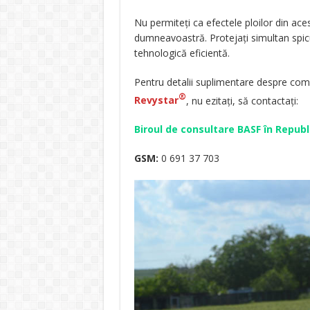
Nu permiteți ca efectele ploilor din ace
dumneavoastră. Protejați simultan spicul
tehnologică eficientă.
Pentru detalii suplimentare despre comb
®
Revystar
, nu ezitați, să contactați:
Biroul de consultare BASF în Repub
GSM:
0 691 37 703