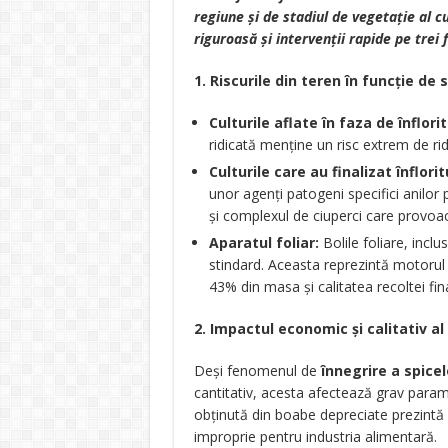
regiune și de stadiul de vegetație al c
riguroasă și intervenții rapide pe trei 
1. Riscurile din teren în funcție de s
Culturile aflate în faza de înflorit
ridicată menține un risc extrem de ridi
Culturile care au finalizat înflorit
unor agenți patogeni specifici anilor p
și complexul de ciuperci care provo
Aparatul foliar:
Bolile foliare, inclu
stindard. Aceasta reprezintă motorul p
43% din masa și calitatea recoltei fin
2. Impactul economic și calitativ al 
Deși fenomenul de
înnegrire a spicel
cantitativ, acesta afectează grav parametr
obținută din boabe depreciate prezintă 
improprie pentru industria alimentară.