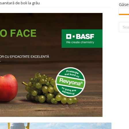
sanitară de boli la grău
Găse