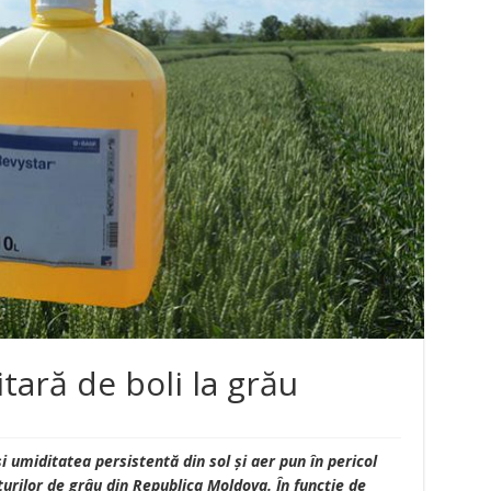
itară de boli la grău
i umiditatea persistentă din sol și aer pun în pericol
lturilor de grâu din Republica Moldova. În funcție de