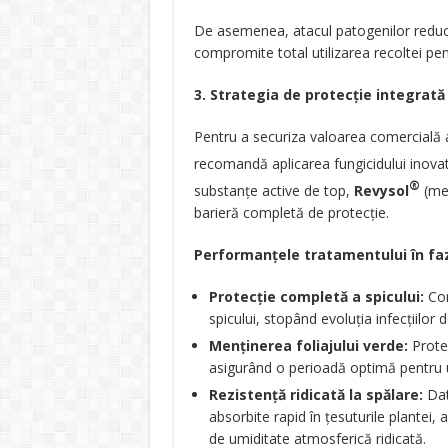
De asemenea, atacul patogenilor reduce
compromite total utilizarea recoltei pe
3. Strategia de protecție integrat
Pentru a securiza valoarea comercială a c
recomandă aplicarea fungicidului inova
®
substanțe active de top,
Revysol
(mef
barieră completă de protecție.
Performanțele tratamentului în faz
Protecție completă a spicului:
Com
spicului, stopând evoluția infecțiilor d
Menținerea foliajului verde:
Protej
asigurând o perioadă optimă pentru
Rezistență ridicată la spălare:
Dat
absorbite rapid în țesuturile plantei, 
de umiditate atmosferică ridicată.