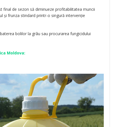
st final de sezon să diminueze profitabilitatea muncii
 și frunza stindard printr-o singură intervenție
aterea bolilor la grâu sau procurarea fungicidului
lica Moldova: