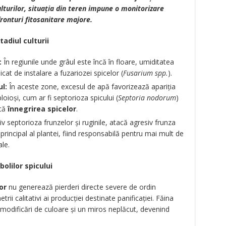
ulturilor, situația din teren impune o monitorizare
fronturi fitosanitare majore.
tadiul culturii
:
În regiunile unde grâul este încă în floare, umiditatea
cat de instalare a fuzariozei spicelor (
Fusarium spp.
).
ul:
În aceste zone, excesul de apă favorizează apariția
loioși, cum ar fi septorioza spicului (
Septoria nodorum
)
acă
înnegrirea spicelor
.
siv septorioza frunzelor și ruginile, atacă agresiv frunza
rincipal al plantei, fiind responsabilă pentru mai mult de
ale.
bolilor spicului
or
nu generează pierderi directe severe de ordin
ii calitativi ai producției destinate panificației. Făina
modificări de culoare și un miros neplăcut, devenind