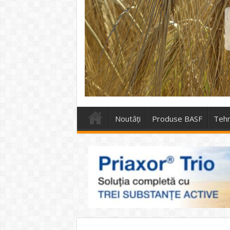
Noutăți
Produse BASF
Tehn