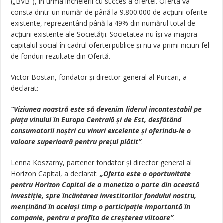
(„BVB”), în urma încheierii cu succes a ofertei. Oferta va
consta dintr-un număr de până la 9.800.000 de acțiuni oferite
existente, reprezentând până la 49% din numărul total de
acțiuni existente ale Societății. Societatea nu își va majora
capitalul social în cadrul ofertei publice și nu va primi niciun fel
de fonduri rezultate din Ofertă.
Victor Bostan, fondator și director general al Purcari, a
declarat:
“Viziunea noastră este să devenim liderul incontestabil pe
piața vinului în Europa Centrală și de Est, desfâtând
consumatorii noștri cu vinuri excelente și oferindu-le o
valoare superioară pentru prețul plătit”
.
Lenna Koszarny, partener fondator și director general al
Horizon Capital, a declarat:
„Oferta este o oportunitate
pentru Horizon Capital de a monetiza o parte din această
investiție, spre încântarea investitorilor fondului nostru,
menținând în același timp o participație importantă în
companie, pentru a profita de creșterea viitoare”
.