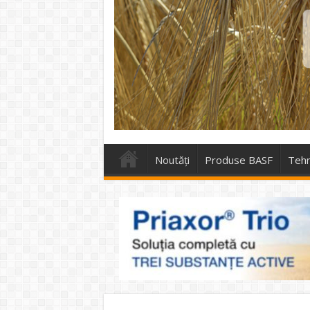
Noutăți
Produse BASF
Tehn