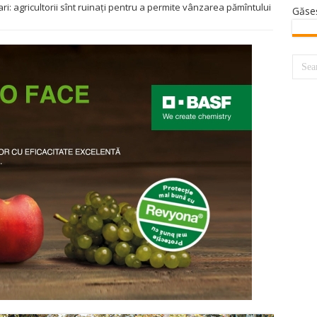
i: agricultorii sînt ruinaţi pentru a permite vânzarea pămîntului
Găse