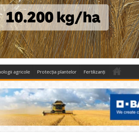
ologii agricole
Protecţia plantelor
Fertilizanți