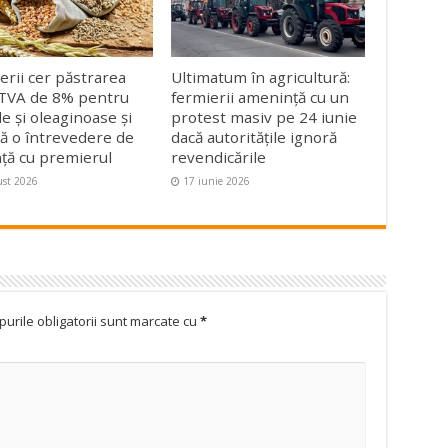
erii cer păstrarea
Ultimatum în agricultură:
 TVA de 8% pentru
fermierii amenință cu un
le și oleaginoase și
protest masiv pe 24 iunie
ită o întrevedere de
dacă autoritățile ignoră
ță cu premierul
revendicările
ust 2026
17 iunie 2026
urile obligatorii sunt marcate cu
*