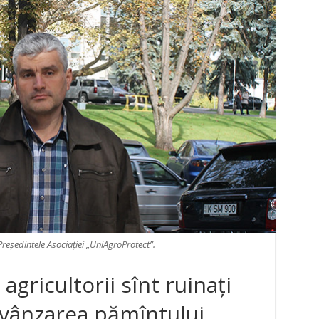
Președintele Asociaţiei „UniAgroProtect”.
agricultorii sînt ruinaţi
 vânzarea pămîntului