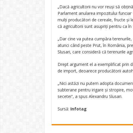
„Dacă agricultorii nu vor reuşi să obţină 
Parlament anularea impozitului funciar
mulţi producători de cereale, fructe şi 
că agricultorii sunt asupriţi pentru ca î
„Dar cine va putea cumpăra terenurile, c
atunci când peste Prut, în România, pre
Slusari, care consideră că terenurile agr
Drept argument el a exemplificat prin da
de import, deoarece producătorii autoh
„Nici astăzi nu putem adopta document
subterane pentru irigare şi stropire, mot
secetei”, a spus Alexandru Slusari.
Sursă:
Infotag