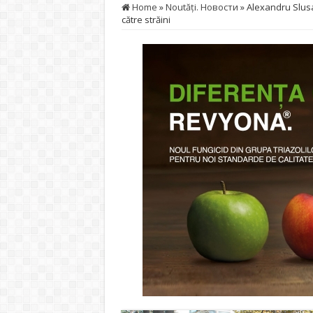
Home
»
Noutăţi. Новости
»
Alexandru Slusar
către străini