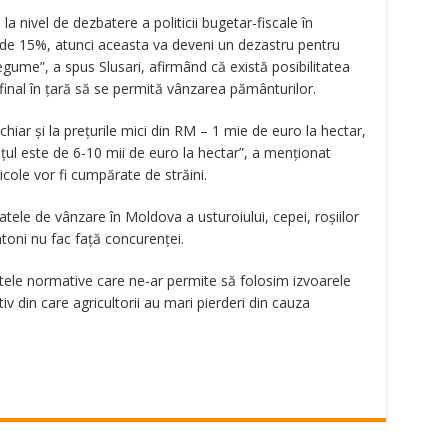
la nivel de dezbatere a politicii bugetar-fiscale în
 de 15%, atunci aceasta va deveni un dezastru pentru
legume”, a spus Slusari, afirmând că există posibilitatea
n final în ţară să se permită vânzarea pământurilor.
hiar şi la preţurile mici din RM – 1 mie de euro la hectar,
ţul este de 6-10 mii de euro la hectar”, a menţionat
icole vor fi cumpărate de străini.
tele de vânzare în Moldova a usturoiului, cepei, roşiilor
toni nu fac faţă concurenţei.
ele normative care ne-ar permite să folosim izvoarele
iv din care agricultorii au mari pierderi din cauza