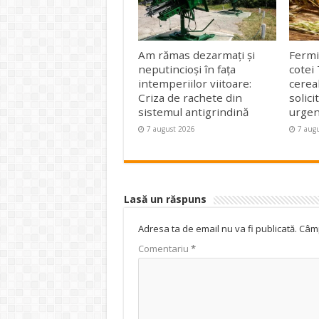
Am rămas dezarmați și
Fermi
neputincioși în fața
cotei
intemperiilor viitoare:
cerea
Criza de rachete din
solic
sistemul antigrindină
urgen
7 august 2026
7 aug
Lasă un răspuns
Adresa ta de email nu va fi publicată.
Câmp
Comentariu
*