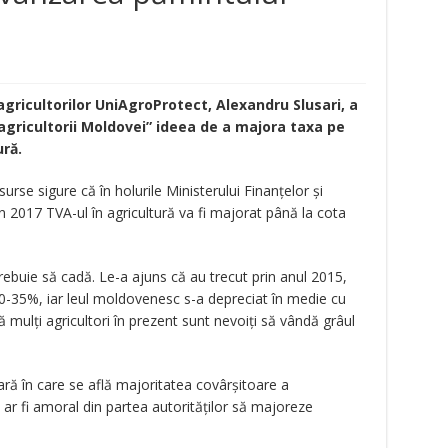
agricultorilor UniAgroProtect, Alexandru Slusari, a
 agricultorii Moldovei” ideea de a majora taxa pe
ră.
 surse sigure că în holurile Ministerului Finanţelor şi
n 2017 TVA-ul în agricultură va fi majorat până la cota
trebuie să cadă. Le-a ajuns că au trecut prin anul 2015,
30-35%, iar leul moldovenesc s-a depreciat în medie cu
mulţi agricultori în prezent sunt nevoiţi să vândă grâul
ciară în care se află majoritatea covârşitoare a
, ar fi amoral din partea autorităţilor să majoreze