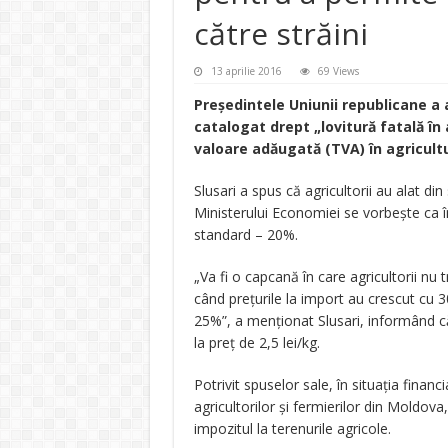
către străini
13 aprilie 2016
69 Views
Preşedintele Uniunii republicane a 
catalogat drept „lovitură fatală în
valoare adăugată (TVA) în agricultu
Slusari a spus că agricultorii au alat din
Ministerului Economiei se vorbeşte ca î
standard – 20%.
„Va fi o capcană în care agricultorii nu 
când preţurile la import au crescut cu 
25%”, a menţionat Slusari, informând că 
la preţ de 2,5 lei/kg.
Potrivit spuselor sale, în situaţia finan
agricultorilor şi fermierilor din Moldova
impozitul la terenurile agricole.