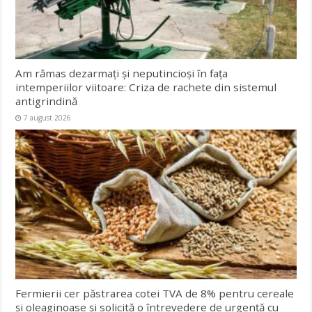
Am rămas dezarmați și neputincioși în fața
intemperiilor viitoare: Criza de rachete din sistemul
antigrindină
7 august 2026
Fermierii cer păstrarea cotei TVA de 8% pentru cereale
și oleaginoase și solicită o întrevedere de urgență cu