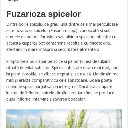
Fuzarioza spicelor
Dintre bolile spicului de grâu, una dintre cele mai periculoase
este fuzarioza spicelor (Fusarium spp.), cunoscută şi sub
numele de arsura, înroşirea sau albirea spicelor. Infecţiile cu
această ciupercă pot contamina recoltele cu micotoxine,
afectând în mare măsură şi securitatea alimentară.
Simptomele bolii apar pe spice şi pe porţiunea de tulpină
situată imediat sub spic. Spicele infectate devin mai moi, apoi
îşi pierd clorofila, se albesc treptat şi se usucă. Ele rămân mai
mici şi erecte comparativ cu cele sănătoase. Boala poate
cuprinde spicul parţial sau în întregime. Dacă atacul apare
înainte de înflorire, spicele rămân seci, iar când se produce
după înflorire, intervine şiştăvirea boabelor.