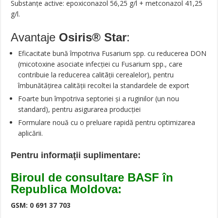
Substanţe active: epoxiconazol 56,25 g/l + metconazol 41,25
g/l.
Avantaje
Osiris® Star
:
Eficacitate bună împotriva Fusarium spp. cu reducerea DON
(micotoxine asociate infecţiei cu Fusarium spp., care
contribuie la reducerea calitãţii cerealelor), pentru
îmbunătăţirea calităţii recoltei la standardele de export
Foarte bun împotriva septoriei şi a ruginilor (un nou
standard), pentru asigurarea producţiei
Formulare nouă cu o preluare rapidă pentru optimizarea
aplicării.
Pentru informaţii suplimentare:
Biroul de consultare BASF în
Republica Moldova:
GSM: 0 691 37 703