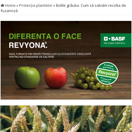
Home
»
Protecţia plantelor
»
Bolile grâului. Cum să salvăm recolta de
fuzarioză