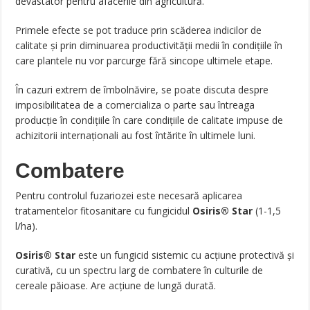
devastator pentru afacerile din agricultură.
Primele efecte se pot traduce prin scăderea indicilor de
calitate şi prin diminuarea productivităţii medii în condiţiile în
care plantele nu vor parcurge fără sincope ultimele etape.
În cazuri extrem de îmbolnăvire, se poate discuta despre
imposibilitatea de a comercializa o parte sau întreaga
producţie în condiţiile în care condiţiile de calitate impuse de
achizitorii internaţionali au fost întărite în ultimele luni.
Combatere
Pentru controlul fuzariozei este necesară aplicarea
tratamentelor fitosanitare cu fungicidul
Osiris® Star
(1-1,5
l/ha).
Osiris® Star
este un fungicid sistemic cu acţiune protectivă şi
curativă, cu un spectru larg de combatere în culturile de
cereale păioase. Are acţiune de lungă durată.