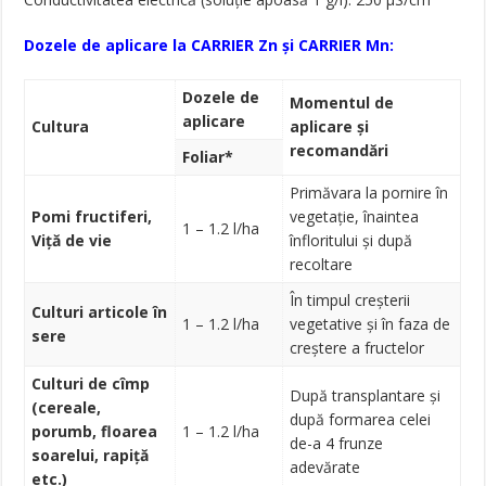
Dozele de aplicare la CARRIER Zn și CARRIER Mn:
Dozele de
Momentul de
aplicare
Cultura
aplicare și
recomandări
Foliar*
Primăvara la pornire în
Pomi fructiferi,
vegetație, înaintea
1 – 1.2 l/ha
Viță de vie
înfloritului și după
recoltare
În timpul creșterii
Culturi articole în
1 – 1.2 l/ha
vegetative și în faza de
sere
creștere a fructelor
Culturi de cîmp
După transplantare și
(cereale,
după formarea celei
porumb, floarea
1 – 1.2 l/ha
de-a 4 frunze
soarelui, rapiță
adevărate
etc.)