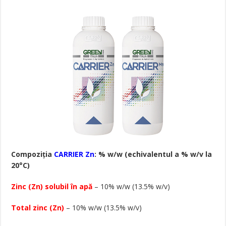
Compoziția
CARRIER Zn
: % w/w (echivalentul a % w/v la
20°C)
Zinc (Zn) solubil în apă
– 10% w/w (13.5% w/v)
Total zinc (Zn)
– 10% w/w (13.5% w/v)