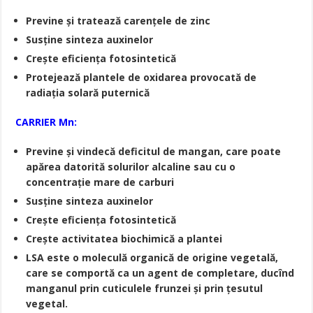
Previne și tratează carențele de zinc
Susține sinteza auxinelor
Crește eficiența fotosintetică
Protejează plantele de oxidarea provocată de
radiația solară puternică
CARRIER Mn:
Previne și vindecă deficitul de mangan, care poate
apărea datorită solurilor alcaline sau cu o
concentrație mare de carburi
Susține sinteza auxinelor
Crește eficiența fotosintetică
Crește activitatea biochimică a plantei
LSA este o moleculă organică de origine vegetală,
care se comportă ca un agent de completare, ducînd
manganul prin cuticulele frunzei și prin țesutul
vegetal.