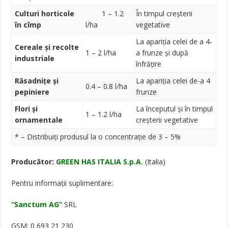
Culturi horticole
1 – 1.2
În timpul creșterii
în cîmp
l/ha
vegetative
La apariția celei de a 4-
Cereale și recolte
1 – 2 l/ha
a frunze și după
industriale
înfrățire
Răsadnițe și
La apariția celei de-a 4
0.4 – 0.8 l/ha
pepiniere
frunze
Flori și
La începutul și în timpul
1 – 1.2 l/ha
ornamentale
creșterii vegetative
* – Distribuiți produsul la o concentrație de 3 – 5%
Producător:
GREEN HAS ITALIA S.p.A.
(Italia)
Pentru informaţii suplimentare:
“Sanctum AG”
SRL
GSM: 0 693 21 230