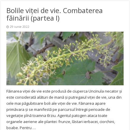
Bolile viţei de vie. Combaterea
făinării (partea I)
29 iunie 2022
Făinarea viţei de vie este produsă de ciuperca Uncinula necator şi
este considerată alături de mană şi putregaiul viţei de vie, una din
cele mai păgubitoare boli ale viţei de vie. Făinarea apare
primăvara şi se manifestă pe parcursul întregii perioade de
vegetaţie pînă toamna tîrziu. Agentul patogen ataca toate
organele aeriene ale plantei: frunze, lăstari ierbacei, ciorchini,
boabe. Pentru …