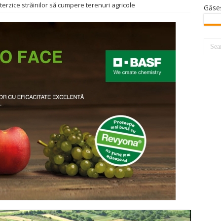
nterzice străinilor să cumpere terenuri agricole
Găse