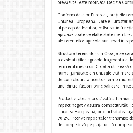
prevăzute, este motivată Decizia Comis
Conform datelor Eurostat, prețurile tere
Uniunea Europeană. Datele Eurostat ara
ul pe cap de locuitor, măsurat în funcți
aproape toate celelalte state membre, în
ale terenurilor agricole sunt mari în ra
Structura terenurilor din Croația se car
a exploatațiilor agricole fragmentate.
fermierul mediu din Croația utilizează 
numai jumătate din unitățile vită mare
de consolidare a acestor ferme mici est
unul dintre factorii principali care limit
Productivitatea mai scăzută a fermierilo
impact negativ asupra competitivității 
Uniunea Europeană, productivitatea agr
70,2%. Potrivit rapoartelor transmise de
de competitivă pe piața unică european