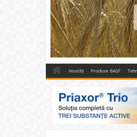
Noutăți
Produse BASF
Tehn