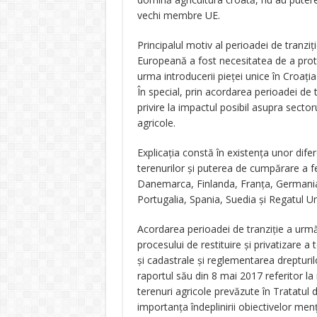
vechi membre UE.
Principalul motiv al perioadei de tranzi
Europeană a fost necesitatea de a protej
urma introducerii pieței unice în Croația 
În special, prin acordarea perioadei de 
privire la impactul posibil asupra sectorul
agricole.
Explicația constă în existența unor difer
terenurilor și puterea de cumpărare a fe
Danemarca, Finlanda, Franța, Germania, 
Portugalia, Spania, Suedia și Regatul Uni
Acordarea perioadei de tranziție a urmăr
procesului de restituire și privatizare a 
și cadastrale și reglementarea drepturilo
raportul său din 8 mai 2017 referitor la 
terenuri agricole prevăzute în Tratatul 
importanța îndeplinirii obiectivelor men