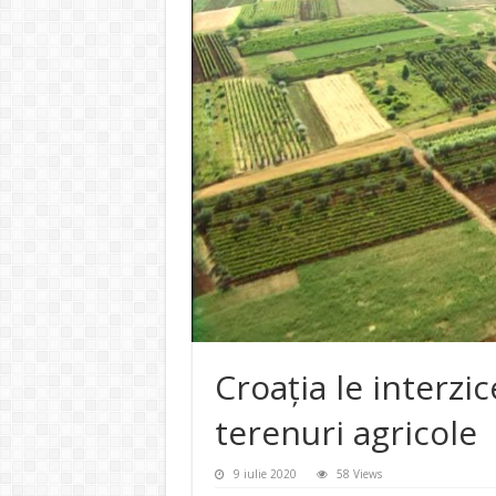
Croația le interzi
terenuri agricole
9 iulie 2020
58 Views