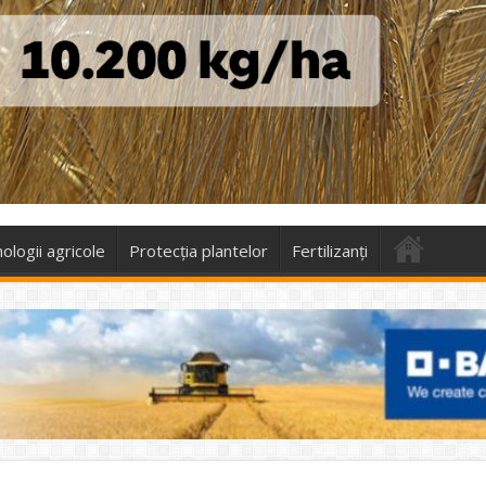
ologii agricole
Protecţia plantelor
Fertilizanți