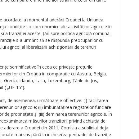
ție acordate la momentul aderării Croației la Uniunea
a condițiile socioeconomice ale activităților agricole în
și a tranziției acestei țări spre politica agricolă comună.
tranziție s-a urmărit să se răspundă preocupărilor cu
ui agricol al liberalizării achiziționării de terenuri
ențe semnificative în ceea ce privește prețurile
rmierilor din Croația în comparație cu Austria, Belgia,
Grecia, Irlanda, Italia, Luxemburg, Țările de Jos,
t ( „UE-15”).
it, de asemenea, următoarele obiective: (i) facilitarea
terenurilor agricole; (ii) îmbunătățirea registrelor funciare
r de proprietate și (iii) deminarea terenurilor agricole. În
reexaminarea măsurilor tranzitorii privind achiziția de
de aderare a Croației din 2011, Comisia a subliniat deja
ționate mai sus până la încheierea perioadei de tranziție