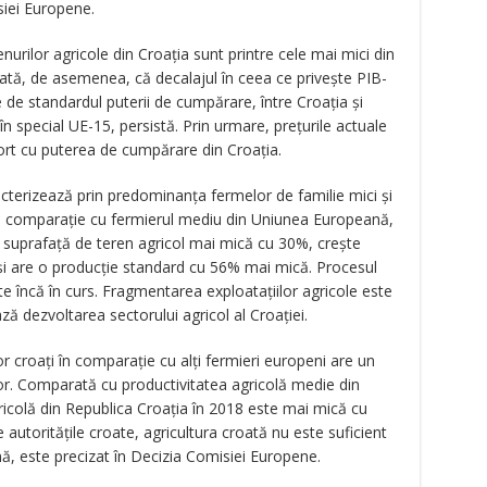
iei Europene.
nurilor agricole din Croația sunt printre cele mai mici din
tă, de asemenea, că decalajul în ceea ce privește PIB-
e de standardul puterii de cumpărare, între Croația și
 special UE-15, persistă. Prin urmare, prețurile actuale
port cu puterea de cumpărare din Croația.
acterizează prin predominanța fermelor de familie mici și
 În comparație cu fermierul mediu din Uniunea Europeană,
o suprafață de teren agricol mai mică cu 30%, crește
 și are o producție standard cu 56% mai mică. Procesul
e încă în curs. Fragmentarea exploatațiilor agricole este
ează dezvoltarea sectorului agricol al Croației.
r croați în comparație cu alți fermieri europeni are un
lor. Comparată cu productivitatea agricolă medie din
icolă din Republica Croația în 2018 este mai mică cu
 autoritățile croate, agricultura croată nu este suficient
ă, este precizat în Decizia Comisiei Europene.