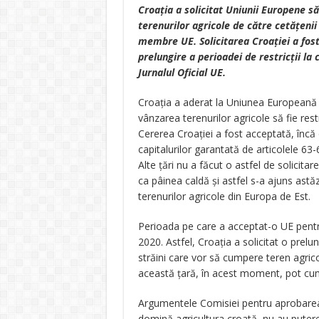
Croația a solicitat Uniunii Europene să
terenurilor agricole de către cetățenii 
membre UE. Solicitarea Croației a fos
prelungire a perioadei de restricții la
Jurnalul Oficial UE.
Croația a aderat la Uniunea Europeană di
vânzarea terenurilor agricole să fie res
Cererea Croației a fost acceptată, încă d
capitalurilor garantată de articolele 63
Alte țări nu a făcut o astfel de solicita
ca pâinea caldă și astfel s-a ajuns ast
terenurilor agricole din Europa de Est.
Perioada pe care a acceptat-o UE pentru 
2020. Astfel, Croația a solicitat o prelun
străini care vor să cumpere teren agric
această țară, în acest moment, pot cump
Argumentele Comisiei pentru aprobarea ce
domină agricultura croată, nu au puterea