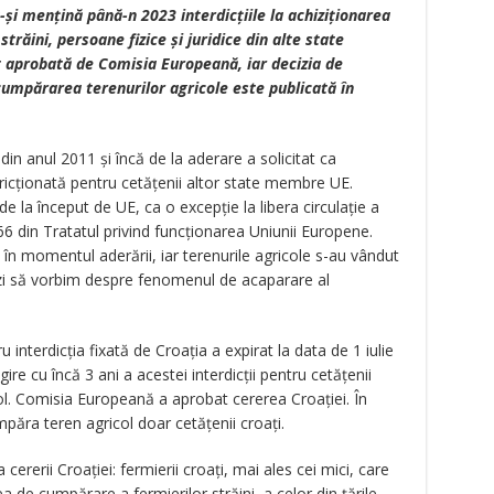
-și mențină până-n 2023 interdicțiile la achiziționarea
străini, persoane fizice și juridice din alte state
t aprobată de Comisia Europeană, iar decizia de
 cumpărarea terenurilor agricole este publicată în
n anul 2011 și încă de la aderare a solicitat ca
tricționată pentru cetățenii altor state membre UE.
e la început de UE, ca o excepție la libera circulație a
-66 din Tratatul privind funcționarea Uniunii Europene.
re în momentul aderării, iar terenurile agricole s-au vândut
ăzi să vorbim despre fenomenul de acaparare al
interdicția fixată de Croația a expirat la data de 1 iulie
gire cu încă 3 ani a acestei interdicții pentru cetățenii
ol. Comisia Europeană a aprobat cererea Croației. În
ăra teren agricol doar cetățenii croați.
rerii Croației: fermierii croați, mai ales cei mici, care
 de cumpărare a fermierilor străini, a celor din țările