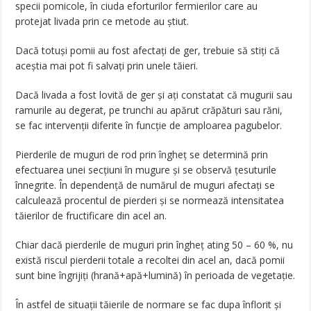
specii pomicole, în ciuda eforturilor fermierilor care au
protejat livada prin ce metode au știut.
Dacă totuși pomii au fost afectați de ger, trebuie să stiți că
aceștia mai pot fi salvați prin unele tăieri.
Dacă livada a fost lovită de ger şi ați constatat că mugurii sau
ramurile au degerat, pe trunchi au apărut crăpături sau răni,
se fac intervenții diferite în funcție de amploarea pagubelor.
Pierderile de muguri de rod prin îngheț se determină prin
efectuarea unei secțiuni în mugure și se observă țesuturile
înnegrite. În dependență de numărul de muguri afectați se
calculează procentul de pierderi și se normează intensitatea
tăierilor de fructificare din acel an.
Chiar dacă pierderile de muguri prin îngheț ating 50 – 60 %, nu
există riscul pierderii totale a recoltei din acel an, dacă pomii
sunt bine îngrijiți (hrană+apă+lumină) în perioada de vegetație.
În astfel de situații tăierile de normare se fac dupa înflorit și