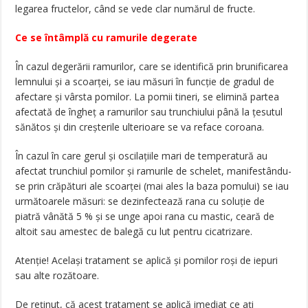
legarea fructelor, când se vede clar numărul de fructe.
Ce se întâmplă cu ramurile degerate
În cazul degerării ramurilor, care se identifică prin brunificarea
lemnului și a scoarței, se iau măsuri în funcție de gradul de
afectare și vârsta pomilor. La pomii tineri, se elimină partea
afectată de îngheț a ramurilor sau trunchiului până la țesutul
sănătos și din creșterile ulterioare se va reface coroana.
În cazul în care gerul și oscilațiile mari de temperatură au
afectat trunchiul pomilor și ramurile de schelet, manifestându-
se prin crăpături ale scoarței (mai ales la baza pomului) se iau
următoarele măsuri: se dezinfectează rana cu soluție de
piatră vânătă 5 % și se unge apoi rana cu mastic, ceară de
altoit sau amestec de balegă cu lut pentru cicatrizare.
Atenție! Același tratament se aplică și pomilor roși de iepuri
sau alte rozătoare.
De reținut, că acest tratament se aplică imediat ce ați