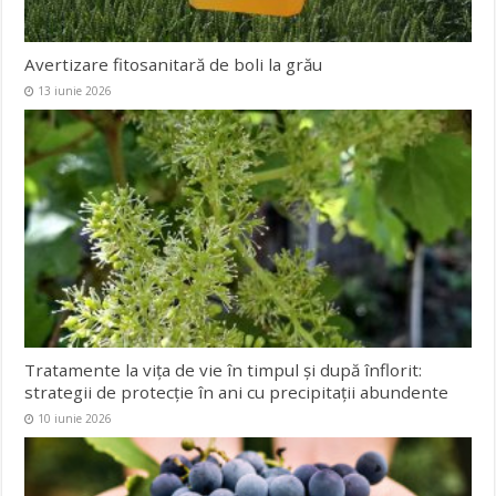
Avertizare fitosanitară de boli la grău
13 iunie 2026
Tratamente la vița de vie în timpul și după înflorit:
strategii de protecție în ani cu precipitații abundente
10 iunie 2026