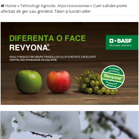
Home
»
Tehnologii Agricole. Агротехнологии
»
Cum salvăm pomii
afectaţi de ger sau grindină. Tăieri şi lucrări utile!