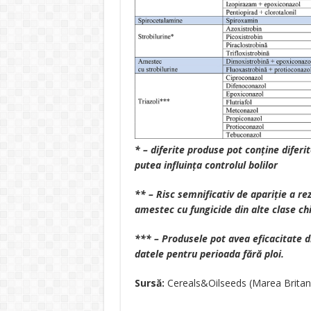
* – diferite produse pot conține diferi
putea influința controlul bolilor
** – Risc semnificativ de apariție a rez
amestec cu fungicide din alte clase ch
*** – Produsele pot avea eficacitate di
datele pentru perioada fără ploi.
Sursă:
Cereals&Oilseeds (Marea Britan