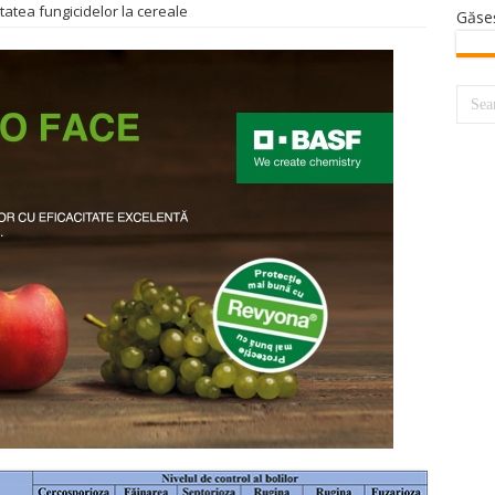
citatea fungicidelor la cereale
Găse