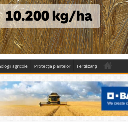
ologii agricole
Protecţia plantelor
Fertilizanți