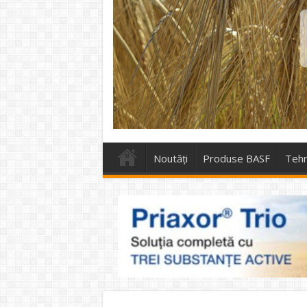
Noutăți
Produse BASF
Tehn