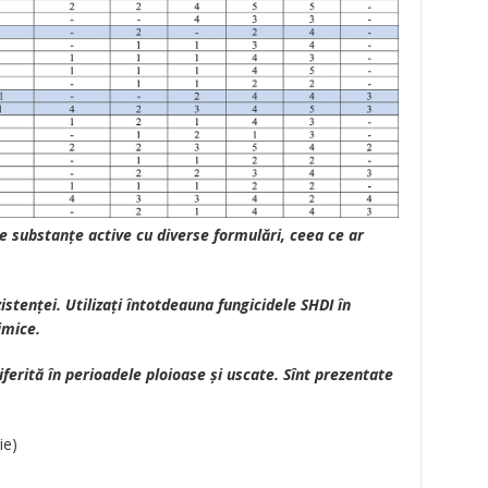
te substanțe active cu diverse formulări, ceea ce ar
istenței. Utilizați întotdeauna fungicidele SHDI în
imice.
ferită în perioadele ploioase și uscate. Sînt prezentate
ie)