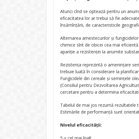
Atunci cînd se optează pentru un anumit f
eficacitatea lor ar trebui să fie adecvate
însămînțării, de caracteristicile geograf
Alternarea amestecurilor și fungicidelor 
chimice sînt de obicei cea mai eficient
apariție a rezistenței la anumite substa
Rezistența reprezintă o amenințare ser
trebuie luată în considerare la planifica
Fungicidele din cereale și semințele o
(Consiliul pentru Dezvoltarea Agriculturii
cercetare pentru a determina eficacitat
Tabelul de mai jos rezumă rezultatele te
Estimările de performanță sunt orientati
Nivelul eficacității:
5 = cel mai înalt