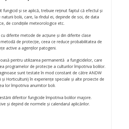
ungicid și se aplică, trebuie reținut faptul că efectul și
 naturii bolii, care, la rîndul ei, depinde de soi, de data
ice, de condițiile meteorologice etc.
cu diferite metode de acțiune și din diferite clase
ă metodă de protecție, ceea ce reduce probabilitatea de
nțe active a agenților patogeni.
ioasă pentru utilizarea permanentă a fungicidelor, care
rea programelor de protecție a culturilor împotriva bolilor.
leaginoase sunt testate în mod constant de către ANDW
 și Horticulturii) în experiențe speciale și alte proiecte de
ea lor împotriva anumitor boli.
stării diferitor fungicide împotriva bolilor majore.
ve și depind de normele și calendarul aplicărilor.