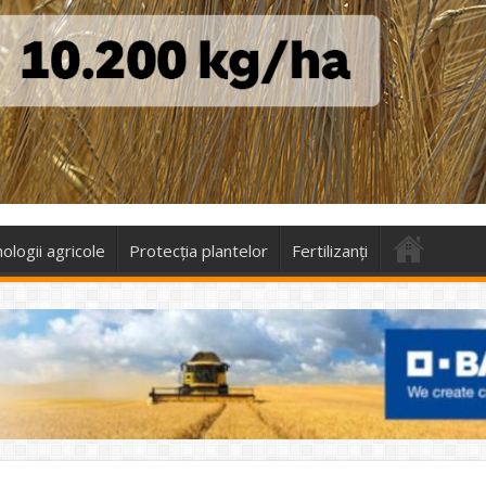
ologii agricole
Protecţia plantelor
Fertilizanți