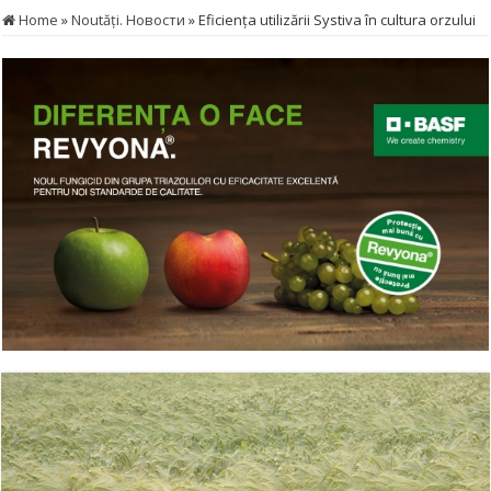
Home
»
Noutăţi. Новости
»
Eficiența utilizării Systiva în cultura orzului