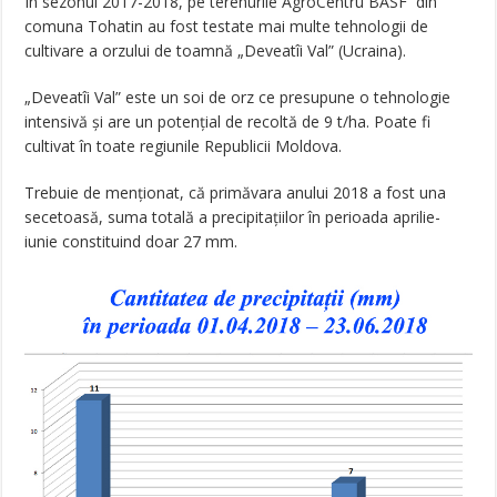
În sezonul 2017-2018, pe terenurile AgroCentru BASF din
comuna Tohatin au fost testate mai multe tehnologii de
cultivare a orzului de toamnă „Deveatîi Val” (Ucraina).
„Deveatîi Val” este un soi de orz ce presupune o tehnologie
intensivă și are un potențial de recoltă de 9 t/ha. Poate fi
cultivat în toate regiunile Republicii Moldova.
Trebuie de menționat, că primăvara anului 2018 a fost una
secetoasă, suma totală a precipitațiilor în perioada aprilie-
iunie constituind doar 27 mm.