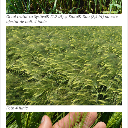
Orzul tratat cu Systiva® (1,2 l/t) şi Kinto® Duo (2,5 l/t) nu este
afectat de boli. 4 iunie.
Foto 4 iunie.