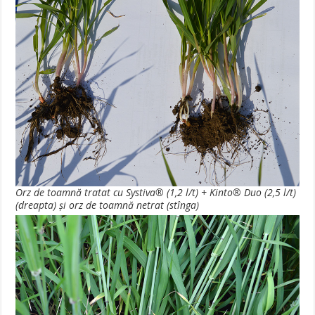
Orz de toamnă tratat cu Systiva® (1,2 l/t) + Kinto® Duo (2,5 l/t)
(dreapta) şi orz de toamnă netrat (stînga)