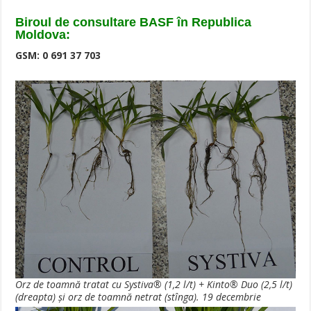
Biroul de consultare BASF în Republica
Moldova:
GSM: 0 691 37 703
Orz de toamnă tratat cu Systiva® (1,2 l/t) + Kinto® Duo (2,5 l/t)
(dreapta) şi orz de toamnă netrat (stînga). 19 decembrie