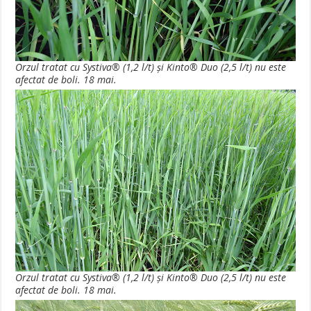
Orzul tratat cu Systiva® (1,2 l/t) şi Kinto® Duo (2,5 l/t) nu este
afectat de boli. 18 mai.
Orzul tratat cu Systiva® (1,2 l/t) şi Kinto® Duo (2,5 l/t) nu este
afectat de boli. 18 mai.