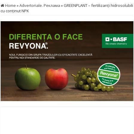
Home
»
Advertoriale. Реклама
»
GREENPLANT – fertilizanți hidrosolubili
cu conținut NPK