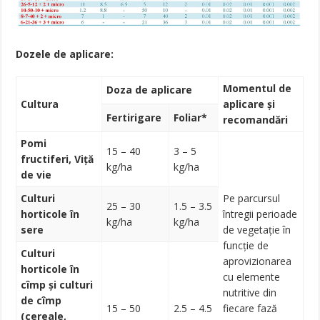
Dozele de aplicare:
Momentul de
Doza de aplicare
Cultura
aplicare și
Fertirigare
Foliar*
recomandări
Pomi
15 – 40
3 – 5
fructiferi, Viță
kg/ha
kg/ha
de vie
Culturi
Pe parcursul
25 – 30
1.5 – 3.5
horticole în
întregii perioade
kg/ha
kg/ha
sere
de vegetație în
funcție de
Culturi
aprovizionarea
horticole în
cu elemente
cîmp și culturi
nutritive din
de cîmp
15 – 50
2.5 – 4.5
fiecare fază
(cereale,