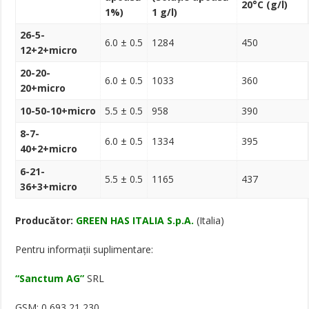
20°C (g/l)
1%)
1 g/l)
26-5-
6.0 ± 0.5
1284
450
12+2+micro
20-20-
6.0 ± 0.5
1033
360
20+micro
10-50-10+micro
5.5 ± 0.5
958
390
8-7-
6.0 ± 0.5
1334
395
40+2+micro
6-21-
5.5 ± 0.5
1165
437
36+3+micro
Producător:
GREEN HAS ITALIA S.p.A.
(Italia)
Pentru informaţii suplimentare:
“Sanctum AG”
SRL
GSM: 0 693 21 230