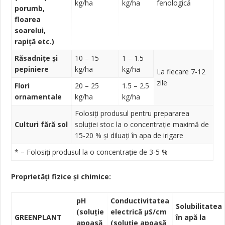
kg/ha
kg/ha
fenologică
porumb,
floarea
soarelui,
rapiță etc.)
Răsadnițe și
10 – 15
1 – 1.5
pepiniere
kg/ha
kg/ha
La fiecare 7-12
zile
Flori
20 – 25
1.5 – 2.5
ornamentale
kg/ha
kg/ha
Folosiți produsul pentru prepararea
Culturi fără sol
soluției stoc la o concentrație maximă de
15-20 % și diluați în apa de irigare
* – Folosiți produsul la o concentrație de 3-5 %
Proprietăți fizice și chimice:
pH
Conductivitatea
Solubilitatea
(soluție
electrică
µS/cm
GREENPLANT
în apă
la
apoasă
(soluție apoasă