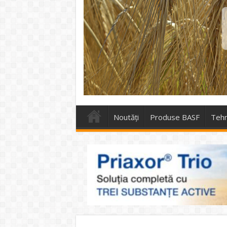
Noutăți
Produse BASF
Tehn