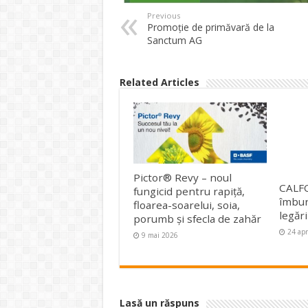
Previous
Promoţie de primăvară de la
Sanctum AG
Related Articles
Pictor® Revy – noul
CALF
fungicid pentru rapiță,
îmbună
floarea-soarelui, soia,
legări
porumb și sfecla de zahăr
24 apr
9 mai 2026
Lasă un răspuns