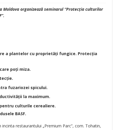
a Moldova organizează seminarul “Protecția culturilor
F”.
e a plantelor cu proprietăți fungice. Protecția
pe care poți miza.
tecție.
tra fuzariozei spicului.
 productivității la maximum.
entru culturile cerealiere.
odusele BASF.
n incinta restaurantului „Premium Parc”, com. Tohatin,