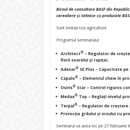
Biroul de consultare BASF din Republic
cerealiere și tehnice cu produsele BAS
Sunt invitați toți agricultorii.
Programul seminarului:
®
Architect
– Regulator de creșter
florii soarelui și rapiței.
®
Adexar
SE Plus – Capacitate 
®
Capalo
– Elementul cheie în pro
®
Osiris
Star – Control riguros con
®
Medax
Top – Reglați nivelul
®
Terpal
– Regulator de creștere p
Protecția grâului și orzului cu pr
Seminarul va avea loc pe 27 februarie î