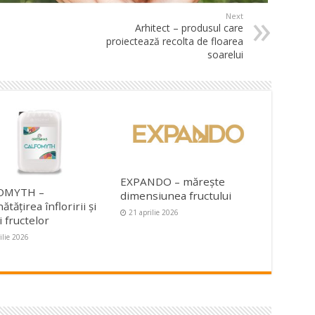
Next
Arhitect – produsul care
proiectează recolta de floarea
soarelui
EXPANDO – mărește
OMYTH –
dimensiunea fructului
tățirea înfloririi și
21 aprilie 2026
i fructelor
ilie 2026