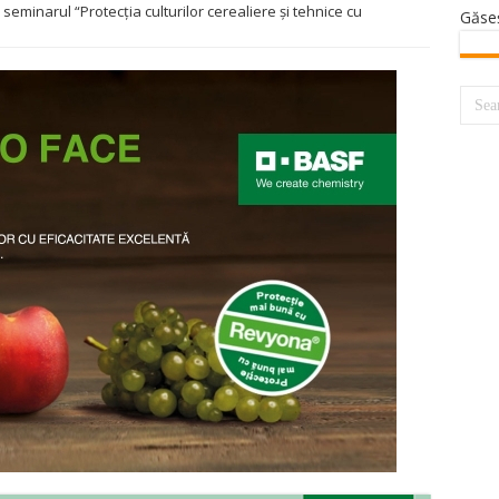
a seminarul “Protecția culturilor cerealiere și tehnice cu
Găse