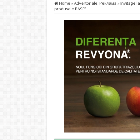
Home
»
Advertoriale. Реклама
»
Invitație l
produsele BASF”