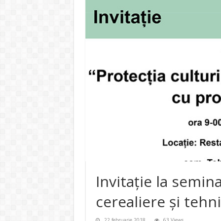
Invitație la semina
cerealiere și teh
22 februarie 2018
63 Views