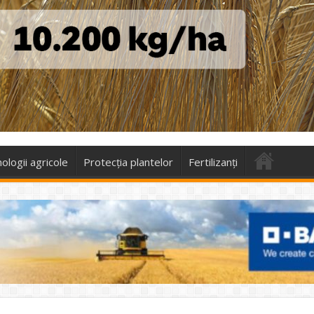
ologii agricole
Protecţia plantelor
Fertilizanți