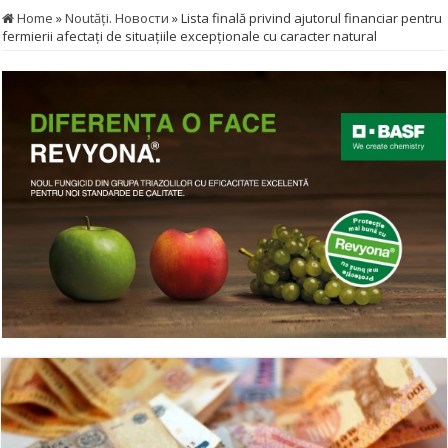
Home
»
Noutăţi. Новости
»
Lista finală privind ajutorul financiar pentru
fermierii afectați de situațiile excepționale cu caracter natural