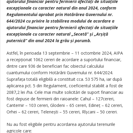
ajutorului financiar pentru fermierii afectați de situațiile
excepționale cu caracter natural din anul 2024, conform
Regulamentului aprobat prin Hotărârea Guvernului nr.
644/2024 cu privire la stabilirea modului de acordare a
ajutorului financiar pentru fermierii afectați de situațiile
excepționale cu caracter natural „Secetă” și „Arșiță
puternică” din anul 2024 la grâu și porumb.
Astfel, în perioada 13 septembrie – 11 octombrie 2024, AIPA
a recepționat 1062 cereri de acordare a suportului financiar,
dintre care 936 de beneficiari fac obiectul calculului
cuantumului conform Hotărârii Guvernului nr. 644/2024.
Suprafața totală eligibilă a constituit cca. 53 575 ha, iar după
aplicarea pct. 5 din Regulament, coeficientul stabilit a fost de
2087,2 lei /ha. Cele mai multe solicitări de suport financiar au
fost depuse de fermierii din raioanele: Cahul – 127cereri,
Cantemir – 103 cereri, Glodeni – 65 cereri, Edineț – 62 cereri,
Orhei – 62 cereri, Telenești – 55 cereri, Rîşcani – 50 cereri.
Nu au fost eligibile pentru acordarea ajutorului terenurile
agricole care: