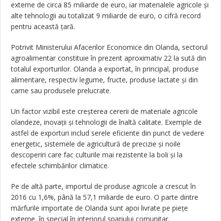
externe de circa 85 miliarde de euro, iar materialele agricole şi
alte tehnologii au totalizat 9 miliarde de euro, o cifră record
pentru această ţară.
Potrivit Ministerului Afacerilor Economice din Olanda, sectorul
agroalimentar constituie în prezent aproximativ 22 la sută din
totalul exporturilor. Olanda a exportat, în principal, produse
alimentare, respectiv legume, fructe, produse lactate şi din
carne sau produsele prelucrate.
Un factor vizibil este creşterea cererii de materiale agricole
olandeze, inovaţii şi tehnologii de înaltă calitate. Exemple de
astfel de exporturi includ serele eficiente din punct de vedere
energetic, sistemele de agricultură de precizie şi noile
descoperiri care fac culturile mai rezistente la boli şi la
efectele schimbărilor climatice.
Pe de altă parte, importul de produse agricole a crescut în
2016 cu 1,6%, până la 57,1 miliarde de euro. O parte dintre
mărfurile importate de Olanda sunt apoi livrate pe pieţe
externe, în special în interiorul spaţiului comunitar.