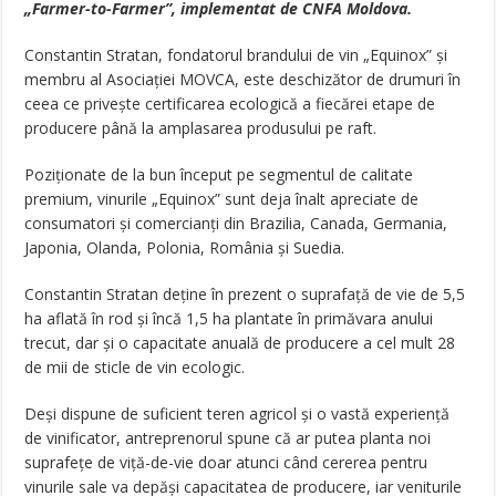
„Farmer-to-Farmer”, implementat de CNFA Moldova.
Constantin Stratan, fondatorul brandului de vin „Equinox” și
membru al Asociației MOVCA, este deschizător de drumuri în
ceea ce privește certificarea ecologică a fiecărei etape de
producere până la amplasarea produsului pe raft.
Poziționate de la bun început pe segmentul de calitate
premium, vinurile „Equinox” sunt deja înalt apreciate de
consumatori și comercianți din Brazilia, Canada, Germania,
Japonia, Olanda, Polonia, România și Suedia.
Constantin Stratan deține în prezent o suprafață de vie de 5,5
ha aflată în rod și încă 1,5 ha plantate în primăvara anului
trecut, dar și o capacitate anuală de producere a cel mult 28
de mii de sticle de vin ecologic.
Deși dispune de suficient teren agricol și o vastă experiență
de vinificator, antreprenorul spune că ar putea planta noi
suprafețe de viță-de-vie doar atunci când cererea pentru
vinurile sale va depăși capacitatea de producere, iar veniturile