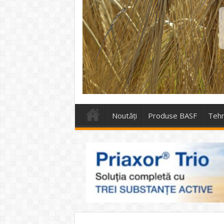
Noutăți
Produse BASF
Tehn