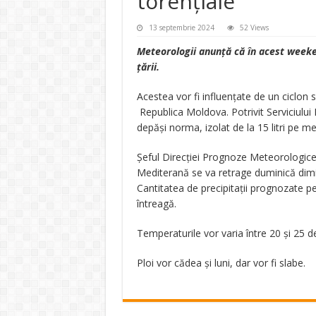
torențiale
13 septembrie 2024
52 Views
Meteorologii anunţă că în acest weeken
ţării.
Acestea vor fi influențate de un ciclon
Republica Moldova. Potrivit Serviciului 
depăşi norma, izolat de la 15 litri pe me
Șeful Direcţiei Prognoze Meteorologice,
Mediterană se va retrage duminică dimin
Cantitatea de precipitaţii prognozate pe
întreagă.
Temperaturile vor varia între 20 şi 25 d
Ploi vor cădea şi luni, dar vor fi slabe.