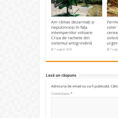
Am rămas dezarmați și
Fermi
neputincioși în fața
cotei
intemperiilor viitoare:
cerea
Criza de rachete din
solic
sistemul antigrindină
urgen
7 august 2026
7 aug
Lasă un răspuns
Adresa ta de email nu va fi publicată.
Câmp
Comentariu
*