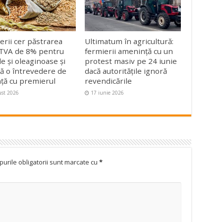
erii cer păstrarea
Ultimatum în agricultură:
 TVA de 8% pentru
fermierii amenință cu un
le și oleaginoase și
protest masiv pe 24 iunie
ită o întrevedere de
dacă autoritățile ignoră
ță cu premierul
revendicările
ust 2026
17 iunie 2026
urile obligatorii sunt marcate cu
*