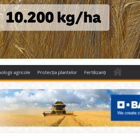
ologii agricole
Protecţia plantelor
Fertilizanți