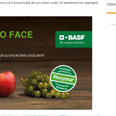
va va fi traversată de un ciclon sudic: în weekend ne așteaptă
Găse