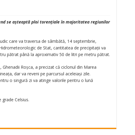
d se aşteaptă ploi torenţiale în majoritatea regiunilor
 sudic care va traversa de sâmbătă, 14 septembrie,
Hidrometeorologic de Stat, cantitatea de precipitaţii va
tru pătrat până la aproximativ 50 de litri pe metru pătrat.
 Ghenadii Roşca, a precizat că ciclonul din Marea
eaţa, dar va reveni pe parcursul aceleiaşi zile.
ntru o singură zi va atinge valorile pentru o lună
e grade Celsius.