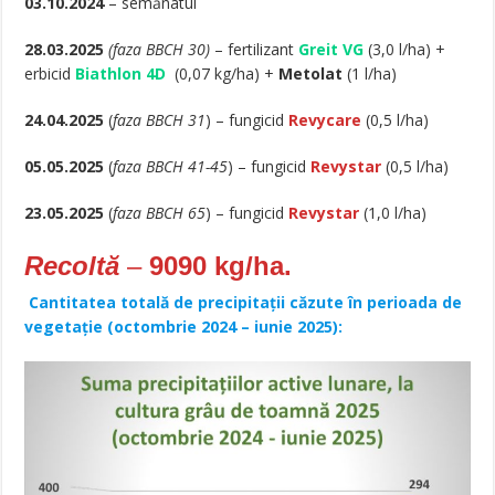
03.10.2024
– semănatul
28.03.2025
(faza BBCH 30)
– fertilizant
Greit VG
(3,0 l/ha) +
erbicid
Biathlon 4D
(0,07 kg/ha) +
Metolat
(1 l/ha)
24.04.2025
(
faza BBCH 31
) – fungicid
Revycare
(0,5 l/ha)
05.05.2025
(
faza BBCH 41-45
) – fungicid
Revystar
(0,5 l/ha)
23.05.2025
(
faza BBCH 65
) – fungicid
Revystar
(1,0 l/ha)
Recoltă
–
9090 kg/ha.
Cantitatea totală de precipitații căzute în perioada de
vegetație (octombrie 2024 – iunie 2025):