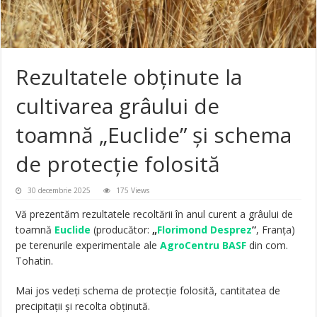
Rezultatele obținute la
cultivarea grâului de
toamnă „Euclide” și schema
de protecție folosită
30 decembrie 2025
175 Views
Vă prezentăm rezultatele recoltării în anul curent a grâului de
toamnă
Euclide
(producător:
„
Florimond Desprez
”
, Franța)
pe terenurile experimentale ale
AgroCentru BASF
din com.
Tohatin.
Mai jos vedeți schema de protecție folosită, cantitatea de
precipitații și recolta obținută.