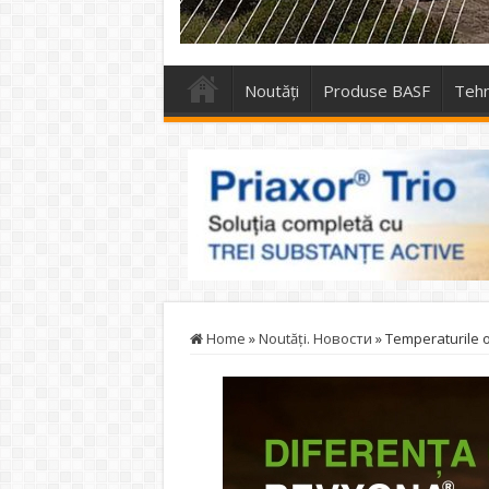
Noutăți
Produse BASF
Tehn
Home
»
Noutăţi. Новости
»
Temperaturile o