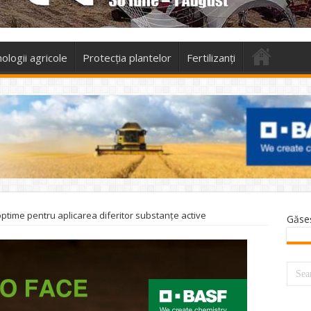
ologii agricole
Protecţia plantelor
Fertilizanți
ptime pentru aplicarea diferitor substanțe active
Găse