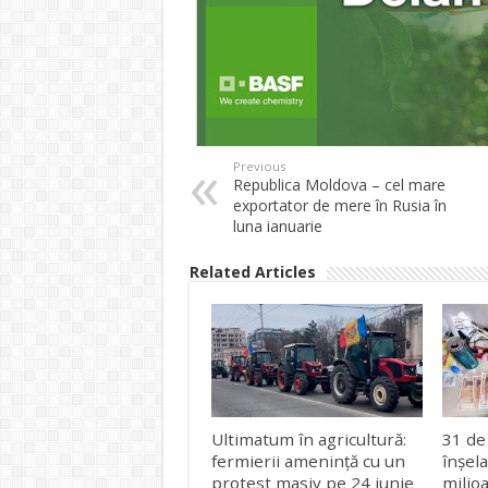
Previous
Republica Moldova – cel mare
exportator de mere în Rusia în
luna ianuarie
Related Articles
Ultimatum în agricultură:
31 de
fermierii amenință cu un
înșel
protest masiv pe 24 iunie
milio