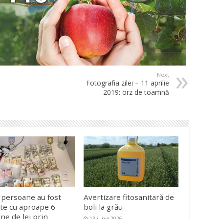
Next
Fotografia zilei – 11 aprilie
2019: orz de toamnă
 persoane au fost
Avertizare fitosanitară de
ate cu aproape 6
boli la grău
ane de lei prin
13 iunie 2026