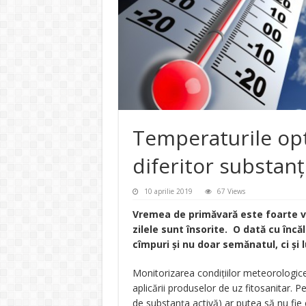
Temperaturile op
diferitor substanț
10 aprilie 2019
67 Views
Vremea de primăvară este foarte va
zilele sunt însorite. O dată cu încăl
cîmpuri și nu doar semănatul, ci și l
Monitorizarea condițiilor meteorologic
aplicării produselor de uz fitosanitar. P
de substanța activă) ar putea să nu fie ef