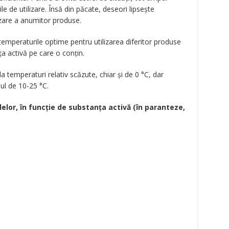
ile de utilizare. Însă din păcate, deseori lipsește
izare a anumitor produse.
emperaturile optime pentru utilizarea diferitor produse
ța activă pe care o conțin.
la temperaturi relativ scăzute, chiar și de 0 °C, dar
ul de 10-25 °C.
delor, în funcție de substanța activă (în paranteze,