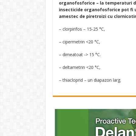
organofosforice – la temperaturi de
insecticide organofosforice pot fi ut
amestec de piretroizi cu clornicoti
– clorpirifos – 15-25 °C,
– cipermetrin <20 °C,
– dimeatoat -> 15 °C.
– deltametrin <20 °C,
– thiacloprid – un diapazon larg.