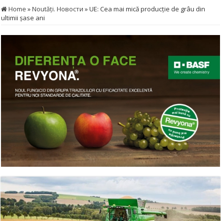
Home
»
Noutăţi. Новости
»
UE: Cea mai mică producție de grâu din
ultimii șase ani