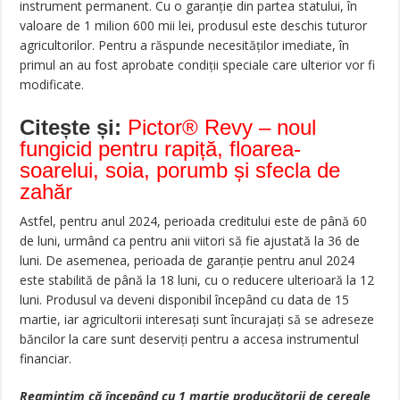
instrument permanent. Cu o garanție din partea statului, în
valoare de 1 milion 600 mii lei, produsul este deschis tuturor
agricultorilor. Pentru a răspunde necesităților imediate, în
primul an au fost aprobate condiții speciale care ulterior vor fi
modificate.
Citește și:
Pictor® Revy – noul
fungicid pentru rapiță, floarea-
soarelui, soia, porumb și sfecla de
zahăr
Astfel, pentru anul 2024, perioada creditului este de până 60
de luni, urmând ca pentru anii viitori să fie ajustată la 36 de
luni. De asemenea, perioada de garanție pentru anul 2024
este stabilită de până la 18 luni, cu o reducere ulterioară la 12
luni. Produsul va deveni disponibil începând cu data de 15
martie, iar agricultorii interesați sunt încurajați să se adreseze
băncilor la care sunt deserviți pentru a accesa instrumentul
financiar.
Reamintim că începând cu 1 martie producătorii de cereale