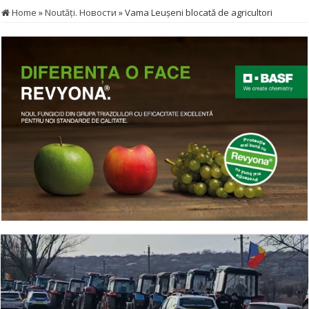
Home
»
Noutăţi. Новости
»
Vama Leușeni blocată de agricultori