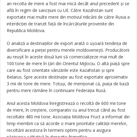
an recolta de mere a fost mai mică decât anul precedent și se
află în regim de sancțiuni cu UE. Către Kazahstan sunt
exportate mai multe mere din motivul ridicării de către Rusia a
interdicției de tranzit față de încărcăturile provenite din
Republica Moldova.
O analiză a destinațiilor de export arată o ușoară tendința de
diversificare a pieței pentru merele moldovenești. Producătorii
au reușit în aceste două luni să comercializeze mai mult de
100 tone de mere în țări din Orientul Mijlociu. O altă piață spre
care au fost orientate vânzările este Kazahstan și spre
Belarus. Spre aceste destinație au fost exportate aproximativ
3 mii de tone de mere. Totuși, de menționat că, piața de bază
pentru mere rămâne în continuare Federația Rusă.
Anul acesta Moldova înregistrează o recoltă de 600 mii tone
de mere, în creștere, comparativ cu anul trecut când au fost
recoltate 480 mii tone. Asociația Moldova Fruct a informat din
timp membrii ca să acorde o mare prioritate calității merelor,
recoltării acestora în termeni optimi pentru a asigura
păstrarea calitativă în depozite frigorifice.