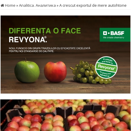
Home
»
Analitica. Аналитика
»
A crescut exportul de mere autohtone