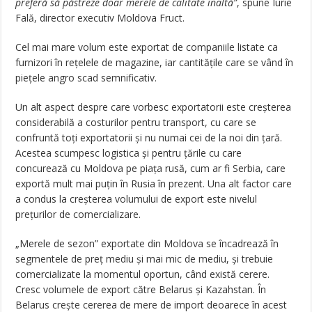
preferă să păstreze doar merele de calitate înaltă”
, spune Iurie
Fală, director executiv Moldova Fruct.
Cel mai mare volum este exportat de companiile listate ca
furnizori în rețelele de magazine, iar cantitățile care se vând în
piețele angro scad semnificativ.
Un alt aspect despre care vorbesc exportatorii este creșterea
considerabilă a costurilor pentru transport, cu care se
confruntă toți exportatorii și nu numai cei de la noi din țară.
Acestea scumpesc logistica și pentru țările cu care
concurează cu Moldova pe piața rusă, cum ar fi Serbia, care
exportă mult mai puțin în Rusia în prezent. Una alt factor care
a condus la creșterea volumului de export este nivelul
prețurilor de comercializare.
„Merele de sezon” exportate din Moldova se încadrează în
segmentele de preț mediu și mai mic de mediu, și trebuie
comercializate la momentul oportun, când există cerere.
Cresc volumele de export către Belarus și Kazahstan. În
Belarus crește cererea de mere de import deoarece în acest