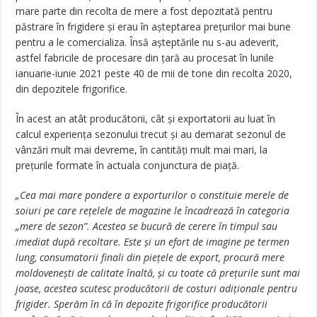
mare parte din recolta de mere a fost depozitată pentru
păstrare în frigidere și erau în așteptarea prețurilor mai bune
pentru a le comercializa. Însă așteptările nu s-au adeverit,
astfel fabricile de procesare din țară au procesat în lunile
ianuarie-iunie 2021 peste 40 de mii de tone din recolta 2020,
din depozitele frigorifice.
În acest an atât producătorii, cât și exportatorii au luat în
calcul experiența sezonului trecut și au demarat sezonul de
vânzări mult mai devreme, în cantități mult mai mari, la
prețurile formate în actuala conjunctura de piață.
„Cea mai mare pondere a exporturilor o constituie merele de
soiuri pe care rețelele de magazine le încadrează în categoria
„mere de sezon”. Acestea se bucură de cerere în timpul sau
imediat după recoltare. Este și un efort de imagine pe termen
lung, consumatorii finali din piețele de export, procură mere
moldovenești de calitate înaltă, și cu toate că prețurile sunt mai
joase, acestea scutesc producătorii de costuri adiționale pentru
frigider. Sperăm în că în depozite frigorifice producătorii