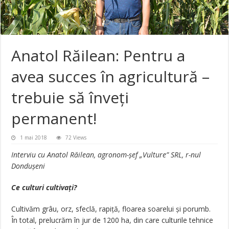
Anatol Răilean: Pentru a
avea succes în agricultură –
trebuie să înveți
permanent!
1 mai 2018
72 Views
Interviu cu Anatol Răilean, agronom-șef „Vulture” SRL, r-nul
Dondușeni
Ce culturi cultivați?
Cultivăm grâu, orz, sfeclă, rapiță, floarea soarelui și porumb.
În total, prelucrăm în jur de 1200 ha, din care culturile tehnice