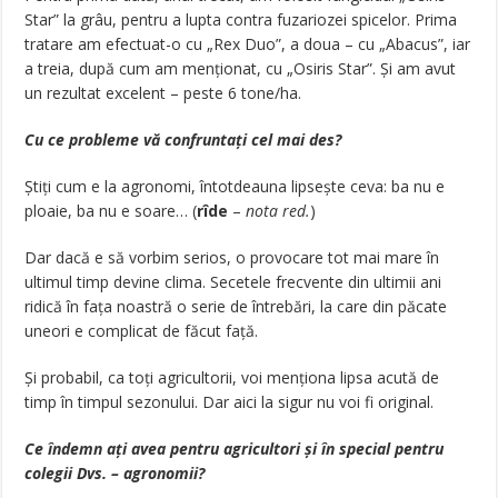
Star” la grâu, pentru a lupta contra fuzariozei spicelor. Prima
tratare am efectuat-o cu „Rex Duo”, a doua – cu „Abacus”, iar
a treia, după cum am menționat, cu „Osiris Star”. Și am avut
un rezultat excelent – peste 6 tone/ha.
Cu ce probleme vă confruntați cel mai des?
Știți cum e la agronomi, întotdeauna lipsește ceva: ba nu e
ploaie, ba nu e soare… (
rîde
–
nota red.
)
Dar dacă e să vorbim serios, o provocare tot mai mare în
ultimul timp devine clima. Secetele frecvente din ultimii ani
ridică în fața noastră o serie de întrebări, la care din păcate
uneori e complicat de făcut față.
Și probabil, ca toți agricultorii, voi menționa lipsa acută de
timp în timpul sezonului. Dar aici la sigur nu voi fi original.
Ce îndemn ați avea pentru agricultori și în special pentru
colegii Dvs. – agronomii?