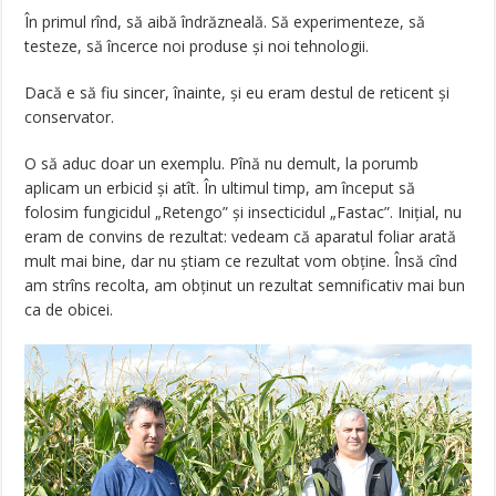
În primul rînd, să aibă îndrăzneală. Să experimenteze, să
testeze, să încerce noi produse și noi tehnologii.
Dacă e să fiu sincer, înainte, și eu eram destul de reticent și
conservator.
O să aduc doar un exemplu. Pînă nu demult, la porumb
aplicam un erbicid și atît. În ultimul timp, am început să
folosim fungicidul „Retengo” și insecticidul „Fastac”. Inițial, nu
eram de convins de rezultat: vedeam că aparatul foliar arată
mult mai bine, dar nu știam ce rezultat vom obține. Însă cînd
am strîns recolta, am obținut un rezultat semnificativ mai bun
ca de obicei.