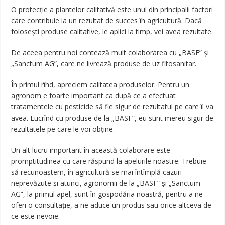
O protecție a plantelor calitativă este unul din principalii factori
care contribuie la un rezultat de succes în agricultură. Dacă
folosești produse calitative, le aplici la timp, vei avea rezultate.
De aceea pentru noi contează mult colaborarea cu „BASF” și
„Sanctum AG”, care ne livrează produse de uz fitosanitar.
În primul rînd, apreciem calitatea produselor. Pentru un
agronom e foarte important ca după ce a efectuat
tratamentele cu pesticide să fie sigur de rezultatul pe care îl va
avea. Lucrînd cu produse de la „BASF”, eu sunt mereu sigur de
rezultatele pe care le voi obține.
Un alt lucru important în această colaborare este
promptitudinea cu care răspund la apelurile noastre. Trebuie
să recunoaștem, în agricultură se mai întîmplă cazuri
neprevăzute și atunci, agronomii de la „BASF” și „Sanctum
AG”, la primul apel, sunt în gospodăria noastră, pentru a ne
oferi o consultație, a ne aduce un produs sau orice altceva de
ce este nevoie.