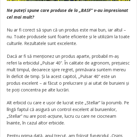
Ne puteți spune care produse de la „BASF” v-au impresionat
cel mai mult?
Nu ar fi corect să spun că un produs este mai bun, iar altul –
nu. Toate produsele sunt foarte eficiente și le utilizăm la toate
culturile. Rezultatele sunt excelente.
Dacă ar fi să menționez un produs aparte, probabil m-aș
referi la erbicidul „Pulsar 40”. În calitate de agronom, prețuiesc
mult timpul, deoarece spre regret, primăvara suntem mereu
în deficit de timp. Și la acest capitol, „Pulsar 40” este un
produs excelent – ai făcut o prelucrare și ai uitat de buruieni și
te poți concentra pe alte lucrări.
Alt erbicid cu care e ușor de lucrat este „Stellar” la porumb. Pe
lîngă faptul că asigură un control excelent al buruienilor,
„Stellar” nu are post-acțiune, lucru cu care ne ciocneam
înainte, în cazul altor erbicide.
Pentru prima dată, anul trecut, am folosit fungicidul „Osiris