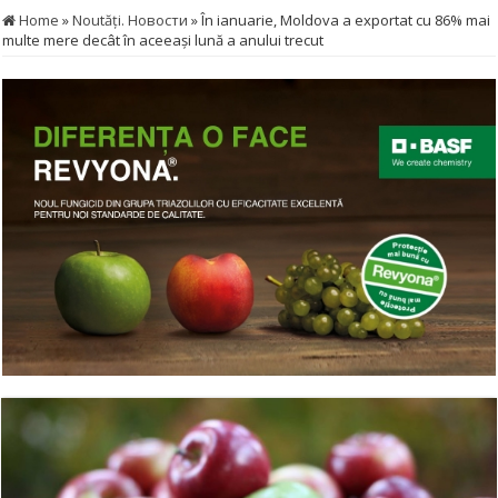
Home
»
Noutăţi. Новости
»
În ianuarie, Moldova a exportat cu 86% mai
multe mere decât în aceeași lună a anului trecut