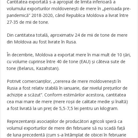
Cantitatea exportată s-a apropiat de limita inferioară a
volumului exporturilor moldovenești de mere în „perioada pre-
pandemică” 2018-2020, când Republica Moldova a livrat între
27-35 de mii de tone.
Din cantitatea totală, aproximativ 24 de mii de tone de mere
din Moldova au fost livrate în Rusa.
În decembrie, Moldova a exportat mere în mai mult de 10 țări,
cu volume cuprinse între 40 de tone (EAU) și câteva sute de
tone (Belarus, Kazahstan).
Potrivit comercianților, „cererea de mere moldovenești în
Rusia a fost relativ stabilă în ianuarie, dar nivelul prețurilor de
achiziție a scăzut”. Conform estimărilor acestora, cantitatea
cea mai mare de mere (mere roșii de calitate medie și înaltă)
a fost livrată la un preț de 5,5-7,5 lei pentru un kilogram.
Reprezentanții asociațiilor de producători agricoli speră ca
volumul exporturilor de mere din februarie să nu scadă față
de luna precedentă (cum s-a întâmplat de obicei în februarie