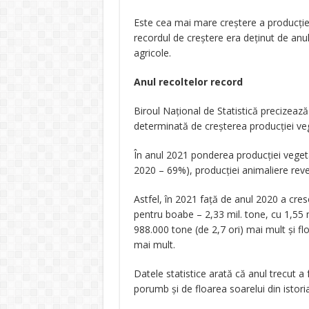
Este cea mai mare creştere a producției
recordul de creştere era deţinut de anu
agricole.
Anul recoltelor record
Biroul Naţional de Statistică precizeaz
determinată de creșterea producţiei ve
În anul 2021 ponderea producţiei vegetal
2020 – 69%), producţiei animaliere rev
Astfel, în 2021 faţă de anul 2020 a cres
pentru boabe – 2,33 mil. tone, cu 1,55 m
988.000 tone (de 2,7 ori) mai mult și fl
mai mult.
Datele statistice arată că anul trecut a
porumb şi de floarea soarelui din istori