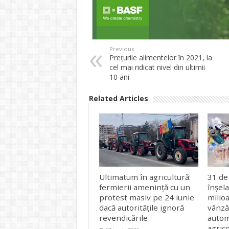
Previous
Prețurile alimentelor în 2021, la
cel mai ridicat nivel din ultimii
10 ani
Related Articles
Ultimatum în agricultură:
31 de
fermierii amenință cu un
înșel
protest masiv pe 24 iunie
milio
dacă autoritățile ignoră
vânzăr
revendicările
autom
agric