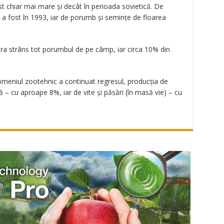
st chiar mai mare şi decât în perioada sovietică. De
a fost în 1993, iar de porumb şi semințe de floarea
 era strâns tot porumbul de pe câmp, iar circa 10% din
domeniul zootehnic a continuat regresul, producţia de
– cu aproape 8%, iar de vite şi păsări (în masă vie) – cu