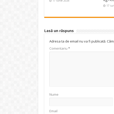
17 iunie 2026
17 iu
Lasă un răspuns
Adresa ta de email nu va fi publicată.
Câmp
Comentariu
*
Nume
Email