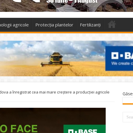
ologii agricole
Protecţia plantelor
Fertilizanți
dova a înregistrat cea mai mare creştere a producţiei agricole
Găse