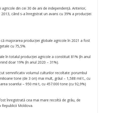
 agricole din cei 30 de ani de independenţă. Anterior,
l 2013, când s-a înregistrat un avans cu 39% a producţiei
ă că majorarea producţiei globale agricole în 2021 a fost
getale cu 75,5%.
e în totalul producţiei agricole a constituit 81% (în anul
enind doar 19% (în anul 2020 – 31%).
cut semnificativ volumul culturilor recoltate: porumbul
ilioane tone (de 3 ori) mai mult, grâul – 1,588 mil t., cu
oarea soarelui – 950 mii t, cu 457.000 tone (cu 92,9%)
 fost înregistrată cea mai mare recoltă de grâu, de
a Republicii Moldova.