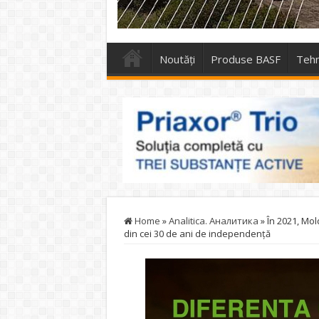
Noutăți
Produse BASF
Tehn
Home
»
Analitica. Аналитика
»
În 2021, Mol
din cei 30 de ani de independenţă