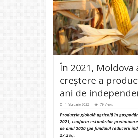
În 2021, Moldova 
creştere a producţ
ani de independe
1 februarie 2022
79 Views
Producţia globală agricolă în gospodăr
2021, conform estimărilor preliminare,
de anul 2020 (pe fundalul reducerii ind
27,2%).