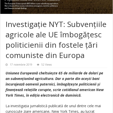
Investigație NYT: Subvențiile
agricole ale UE îmbogățesc
politicienii din fostele țări
comuniste din Europa
17 noiembrie 2019
52 Views
Uniunea Europeană cheltuiește 65 de miliarde de dolari pe
an subvenționînd agricultura. Dar o parte din acești bani
încurajează oamenii puternici, îmbogățește politicienii și
finanțează relațiile corupte, scrie cotidianul american New
York Times, în ediția electronică de duminică.
La investigația jurnalistică publicată de unul dintre cele mai
cunoscute ziare americane, New York Times, au lucrat