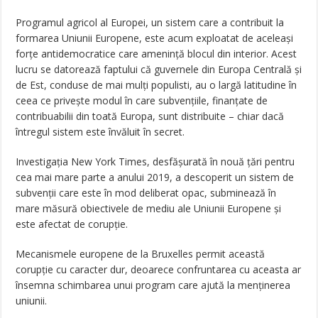
Programul agricol al Europei, un sistem care a contribuit la
formarea Uniunii Europene, este acum exploatat de aceleași
forțe antidemocratice care amenință blocul din interior. Acest
lucru se datorează faptului că guvernele din Europa Centrală și
de Est, conduse de mai mulți populisti, au o largă latitudine în
ceea ce privește modul în care subvențiile, finanțate de
contribuabilii din toată Europa, sunt distribuite – chiar dacă
întregul sistem este învăluit în secret.
Investigația New York Times, desfășurată în nouă țări pentru
cea mai mare parte a anului 2019, a descoperit un sistem de
subvenții care este în mod deliberat opac, subminează în
mare măsură obiectivele de mediu ale Uniunii Europene și
este afectat de corupție.
Mecanismele europene de la Bruxelles permit această
corupție cu caracter dur, deoarece confruntarea cu aceasta ar
însemna schimbarea unui program care ajută la menținerea
uniunii.