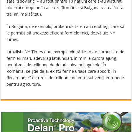
sateliți sovietici – au fost printre 10 națiuni care s-au alăturat
blocului european în acea zi (România și Bulgaria s-au alăturat
trei ani mai târziu).
În Bulgaria, de exemplu, brokerii de teren au cerut legi care să
le permită să anexeze eficient fermele mici, dezvăluie NY
Times.
Jurnaliștii NY Times dau exemple din țările foste comuniste de
fermieri mari, adevărați latifundiari, în mîinile cărora ajung
anual zeci de milioane de dolari subvenții agricole. În
România, se știe deja, există ferme uriașe care absorb, în
fiecare an, cîteva zeci de milioane de euro subvenții europene
pentru agricultură.