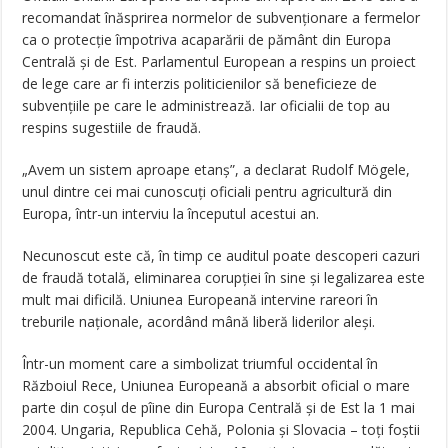
recomandat înăsprirea normelor de subvenționare a fermelor
ca o protecție împotriva acaparării de pământ din Europa
Centrală și de Est. Parlamentul European a respins un proiect
de lege care ar fi interzis politicienilor să beneficieze de
subvențiile pe care le administrează. Iar oficialii de top au
respins sugestiile de fraudă.
„Avem un sistem aproape etanș”, a declarat Rudolf Mögele,
unul dintre cei mai cunoscuți oficiali pentru agricultură din
Europa, într-un interviu la începutul acestui an.
Necunoscut este că, în timp ce auditul poate descoperi cazuri
de fraudă totală, eliminarea corupției în sine și legalizarea este
mult mai dificilă. Uniunea Europeană intervine rareori în
treburile naționale, acordând mână liberă liderilor aleși.
Într-un moment care a simbolizat triumful occidental în
Războiul Rece, Uniunea Europeană a absorbit oficial o mare
parte din coșul de pîine din Europa Centrală și de Est la 1 mai
2004. Ungaria, Republica Cehă, Polonia și Slovacia – toți foștii