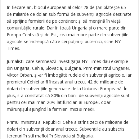
În fiecare an, blocul european al celor 28 de țări plătește 65
de miliarde de dolari sub formă de subvenții agricole destinate
să sprijine fermierii de pe continent și să mențină în viață
comunitățile rurale. Dar în toată Ungaria și o mare parte din
Europa Centrală și de Est, cea mai mare parte din subvențiile
agricole se îndreaptă către cei puțini și puternici, scrie NY
Times.
Jurnaliștii care semnează investigația NY Times dau exemple
din Ungaria, Cehia, Slovacia, Bulgaria. Prim-ministrul Ungariei,
Viktor Orban, și-ar fi îmbogățit rudele din subvenții agricole, iar
premierul Cehiei ar fi încasat anul trecut 42 de milioane de
dolari din subvențiile generoase de la Uniunea Europeană. În
plus, s-a constatat că 80% din banii de subvenții agricole sunt
pentru cei mai mari 20% latifundiari ai Europei, doar
mărunțișul ajungînd la fermierii mici și medii.
Primul ministru al Republicii Cehe a strîns zeci de milioane de
dolari din subvenții doar anul trecut. Subvențiile au subscris
terenuri în stil mafiot în Slovacia și Bulgaria.