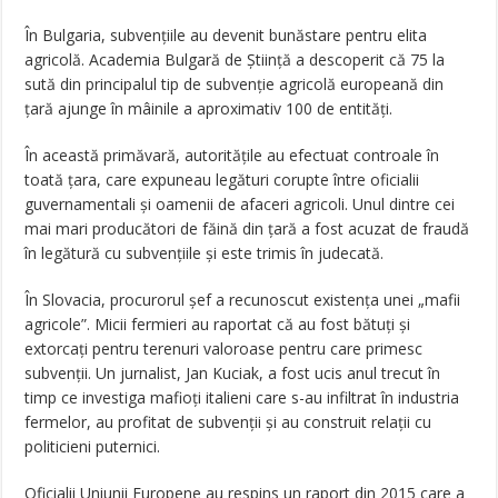
În Bulgaria, subvențiile au devenit bunăstare pentru elita
agricolă. Academia Bulgară de Știință a descoperit că 75 la
sută din principalul tip de subvenție agricolă europeană din
țară ajunge în mâinile a aproximativ 100 de entități.
În această primăvară, autoritățile au efectuat controale în
toată țara, care expuneau legături corupte între oficialii
guvernamentali și oamenii de afaceri agricoli. Unul dintre cei
mai mari producători de făină din țară a fost acuzat de fraudă
în legătură cu subvențiile și este trimis în judecată.
În Slovacia, procurorul șef a recunoscut existența unei „mafii
agricole”. Micii fermieri au raportat că au fost bătuți și
extorcați pentru terenuri valoroase pentru care primesc
subvenții. Un jurnalist, Jan Kuciak, a fost ucis anul trecut în
timp ce investiga mafioți italieni care s-au infiltrat în industria
fermelor, au profitat de subvenții și au construit relații cu
politicieni puternici.
Oficialii Uniunii Europene au respins un raport din 2015 care a