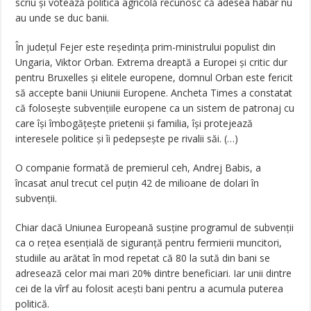
scriu și votează politica agricolă recunosc că adesea habar nu
au unde se duc banii.
În județul Fejer este reședința prim-ministrului populist din
Ungaria, Viktor Orban. Extrema dreaptă a Europei și critic dur
pentru Bruxelles și elitele europene, domnul Orban este fericit
să accepte banii Uniunii Europene. Ancheta Times a constatat
că folosește subvențiile europene ca un sistem de patronaj cu
care își îmbogățește prietenii și familia, își protejează
interesele politice și îi pedepsește pe rivalii săi. (…)
O companie formată de premierul ceh, Andrej Babis, a
încasat anul trecut cel puțin 42 de milioane de dolari în
subvenții.
Chiar dacă Uniunea Europeană susține programul de subvenții
ca o rețea esențială de siguranță pentru fermierii muncitori,
studiile au arătat în mod repetat că 80 la sută din bani se
adresează celor mai mari 20% dintre beneficiari. Iar unii dintre
cei de la vîrf au folosit acești bani pentru a acumula puterea
politică.