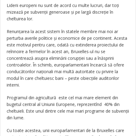
Liderii europeni nu sunt de acord cu multe lucruri, dar toți
mizează pe subvenții generoase și pe largă discreție în
cheltuirea lor.
Renunțarea la acest sistem în statele membre mai noi ar
perturba averile politice și economice de pe continent. Acesta
este motivul pentru care, odată cu extinderea proiectului de
reînnoire a fermelor în acest an, Bruxelles-ul nu se
concentrează asupra eliminării corupției sau a înăspririi
controalelor. În schimb, europarlamentarii încearcă să ofere
conducătorilor naționali mai multă autoritate cu privire la
modul în care cheltuiesc bani – peste obiecțiile auditorilor
interni.
Programul din agricultură este cel mai mare element din
bugetul central al Uniunii Europene, reprezentînd 40% din
cheltuieli. Este unul dintre cele mai mari programe de subvenții
din lume.
Cu toate acestea, unii europarlamentari de la Bruxelles care