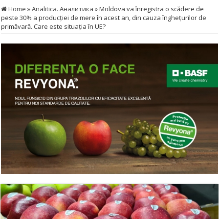
Home
»
Analitica. Аналитика
»
Moldova va înregistra o scădere de
peste 30% a producției de mere în acest an, din cauza înghețurilor de
primăvară. Care este situația în UE?