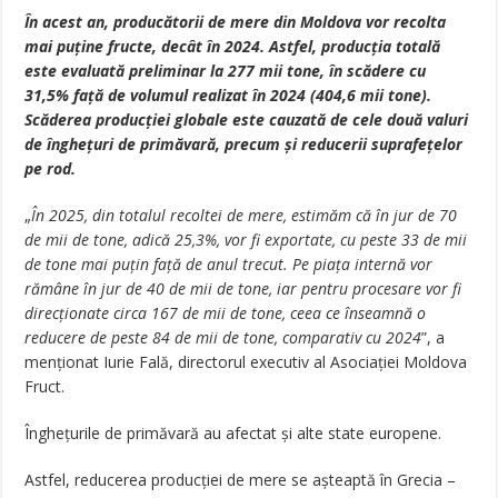
În acest an, producătorii de mere din Moldova vor recolta
mai puține fructe, decât în 2024. Astfel, producția totală
este evaluată preliminar la 277 mii tone, în scădere cu
31,5% față de volumul realizat în 2024 (404,6 mii tone).
Scăderea producției globale este cauzată de cele două valuri
de înghețuri de primăvară, precum și reducerii suprafețelor
pe rod.
„
În 2025, din totalul recoltei de mere, estimăm că în jur de 70
de mii de tone, adică 25,3%, vor fi exportate, cu peste 33 de mii
de tone mai puțin față de anul trecut. Pe piața internă vor
rămâne în jur de 40 de mii de tone, iar pentru procesare vor fi
direcționate circa 167 de mii de tone, ceea ce înseamnă o
reducere de peste 84 de mii de tone, comparativ cu 2024
”, a
menționat Iurie Fală, directorul executiv al Asociației Moldova
Fruct.
Înghețurile de primăvară au afectat și alte state europene.
Astfel, reducerea producției de mere se așteaptă în Grecia –