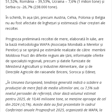
51,52%, România – 39,53%, Ucraina – 7,6% (1 milion tone) și
Serbia cu -26,7% (238.000 tone).
În schimb, în așa țări, precum Austria, Cehia, Polonia și Belgia
nu au fost afectate de înghețuri și estimează chiar creșteri ale
recoltei.
Prognoza preliminară recoltei de mere, elaborată în iulie, are
la bază metodologia WAPA (Asociația Mondială a Merelor și
Perelor) și se sprijină pe estimările realizate de către membrii
Moldova Fruct din diferite regiuni ale țării, informațiile oferite
de specialiștii regionali, precum și datele furnizate de
Ministerul Agriculturii și Industriei Alimentare, dar și de
Direcțiile Agricole din raioanele Briceni, Soroca și Edineț.
„
În Uniunea Europeană, tendința generală indică o scădere a
producției de mere față de media ultimilor ani, cu 7,5% sub
nivelul perioadei de referință, chiar dacă volumul estimat
pentru 2025, de 10,46 milioane tone, se menține aproape de cel
din 2024 (-0,1%). Aceste date au fost prezentate în cadrul
Conferinței anuale Prognosfruit 2025, organizată de WAPA, la