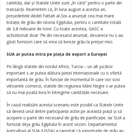
cantități, dar şi Statele Unite sunt „în cărţi” pentru o parte din
tranzacţii. Reamintim că, în luna august a acestui an,
președintele Abdel Fattah al-Sisi a anunțat cea mai mare
licitație de grâu din istoria Egiptului, pentru o cantitate totală
de 3,8 milioane de tone. Cu toate acestea, GASC a
achiziționat doar 7% din necesarul anunţat, deoarece nu s-au
găsti furnizori care să vrea să livreze grâu la prețuri mici.
SUA ar putea intra pe piața de export a Europei
Pe lângă statele din nordul Africii, Turcia – un alt jucător
important s-ar putea alătura pieţei internaţionale cu o ofertă
importantă de grâu. În funcție de momentul în care vor sosi
viitoarele comenzi, statele din regiunea Mării Negre s-ar putea
să nu mai poată livra în întregime cantităţile necesare.
În cazul realizării acestui scenariu este posibil ca Statele Unite
să devină unul dintre participanții activi pe această piaţă şi să
acopere o parte din necesarul de grâu de panificaţie. Iar SUA a
furnizat deja grâu Egiptului în acest sezon. Departamentul
Agriculturii al SUA (USDA) a raportat că exporturile de grâu au