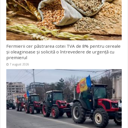
Fermierii cer păstrarea cotei TVA de 8% pentru cereale
și oleaginoase și solicită o întrevedere de urgență cu
premierul
7 august 2026