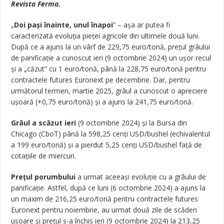
Revista Ferma.
„
Doi paşi înainte, unul înapoi
” – aşa ar putea fi
caracterizată evoluţia pieţei agricole din ultimele două luni.
După ce a ajuns la un vârf de 229,75 euro/tonă, preţul grâului
de panificaţie a cunoscut ieri (9 octombrie 2024) un uşor recul
şi a „căzut” cu 1 euro/tonă, până la 228,75 euro/tonă pentru
contractele futures Euronext pe decembrie. Dar, pentru
următorul termen, martie 2025, grâul a cunoscut o apreciere
uşoară (+0,75 euro/tonă) şi a ajuns la 241,75 euro/tonă.
Grâul a scăzut ieri
(9 octombrie 2024) și la Bursa din
Chicago (CboT) până la 598,25 cenți USD/bushel (echivalentul
a 199 euro/tonă) și a pierdut 5,25 cenți USD/bushel față de
cotaţiile de miercuri.
Preţul porumbului
a urmat aceeaşi evoluţie cu a grâului de
panificaţie. Astfel, după ce luni (6 octombrie 2024) a ajuns la
un maxim de 216,25 euro/tonă pentru contractele futures
Euronext pentru noiembrie, au urmat două zile de scăderi
uşoare şi preţul s-a închis ieri (9 octombrie 2024) la 213,25