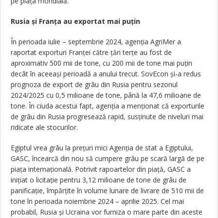
pe piaţa mondială.
Rusia şi Franţa au exportat mai puţin
În perioada iulie – septembrie 2024, agenţia AgriMer a
raportat exporturi Franţei către țări terțe au fost de
aproximativ 500 mii de tone, cu 200 mii de tone mai puțin
decât în aceeași perioadă a anului trecut. SovEcon și-a redus
prognoza de export de grâu din Rusia pentru sezonul
2024/2025 cu 0,5 milioane de tone, până la 47,6 milioane de
tone. În ciuda acestui fapt, agenția a menționat că exporturile
de grâu din Rusia progresează rapid, susținute de niveluri mai
ridicate ale stocurilor.
Egiptul vrea grâu la preţuri mici Agenţia de stat a Egiptului,
GASC, încearcă din nou să cumpere grâu pe scară largă de pe
piața internaţională. Potrivit rapoartelor din piaţă, GASC a
iniţiat o licitaţie pentru 3,12 milioane de tone de grâu de
panificaţie, împărțite în volume lunare de livrare de 510 mii de
tone în perioada noiembrie 2024 – aprilie 2025. Cel mai
probabil, Rusia și Ucraina vor furniza o mare parte din aceste