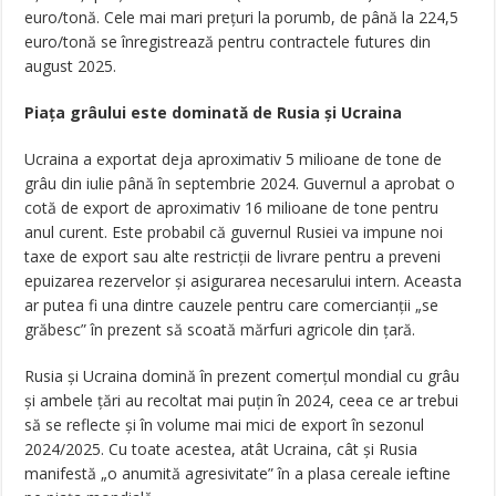
euro/tonă. Cele mai mari preţuri la porumb, de până la 224,5
euro/tonă se înregistrează pentru contractele futures din
august 2025.
Piaţa grâului este dominată de Rusia şi Ucraina
Ucraina a exportat deja aproximativ 5 milioane de tone de
grâu din iulie până în septembrie 2024. Guvernul a aprobat o
cotă de export de aproximativ 16 milioane de tone pentru
anul curent. Este probabil că guvernul Rusiei va impune noi
taxe de export sau alte restricții de livrare pentru a preveni
epuizarea rezervelor şi asigurarea necesarului intern. Aceasta
ar putea fi una dintre cauzele pentru care comercianții „se
grăbesc” în prezent să scoată mărfuri agricole din țară.
Rusia și Ucraina domină în prezent comerțul mondial cu grâu
şi ambele țări au recoltat mai puțin în 2024, ceea ce ar trebui
să se reflecte și în volume mai mici de export în sezonul
2024/2025. Cu toate acestea, atât Ucraina, cât şi Rusia
manifestă „o anumită agresivitate” în a plasa cereale ieftine