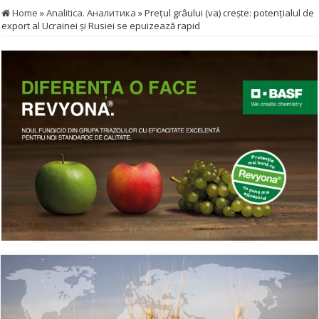
Home
»
Analitica. Аналитика
»
Preţul grâului (va) creşte: potenţialul de
export al Ucrainei şi Rusiei se epuizează rapid