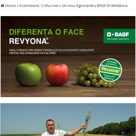
Home
»
Eveniment. События
»
Un nou Agrocentru BASF în Moldova