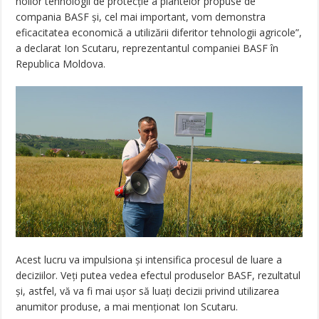
noilor tehnologii de protecţie a plantelor propuse de
compania BASF şi, cel mai important, vom demonstra
eficacitatea economică a utilizării diferitor tehnologii agricole”,
a declarat Ion Scutaru, reprezentantul companiei BASF în
Republica Moldova.
Acest lucru va impulsiona şi intensifica procesul de luare a
deciziilor. Veţi putea vedea efectul produselor BASF, rezultatul
şi, astfel, vă va fi mai uşor să luaţi decizii privind utilizarea
anumitor produse, a mai menţionat Ion Scutaru.