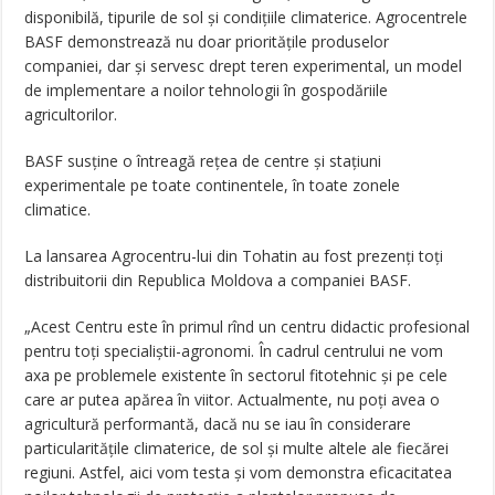
disponibilă, tipurile de sol şi condiţiile climaterice. Agrocentrele
BASF demonstrează nu doar priorităţile produselor
companiei, dar şi servesc drept teren experimental, un model
de implementare a noilor tehnologii în gospodăriile
agricultorilor.
BASF susţine o întreagă reţea de centre şi staţiuni
experimentale pe toate continentele, în toate zonele
climatice.
La lansarea Agrocentru-lui din Tohatin au fost prezenţi toţi
distribuitorii din Republica Moldova a companiei BASF.
„Acest Centru este în primul rînd un centru didactic profesional
pentru toţi specialiştii-agronomi. În cadrul centrului ne vom
axa pe problemele existente în sectorul fitotehnic şi pe cele
care ar putea apărea în viitor. Actualmente, nu poţi avea o
agricultură performantă, dacă nu se iau în considerare
particularităţile climaterice, de sol şi multe altele ale fiecărei
regiuni. Astfel, aici vom testa şi vom demonstra eficacitatea