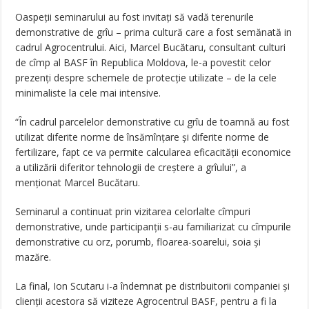
Oaspeţii seminarului au fost invitaţi să vadă terenurile
demonstrative de grîu – prima cultură care a fost semănată in
cadrul Agrocentrului. Aici, Marcel Bucătaru, consultant culturi
de cîmp al BASF în Republica Moldova, le-a povestit celor
prezenţi despre schemele de protecţie utilizate – de la cele
minimaliste la cele mai intensive.
“În cadrul parcelelor demonstrative cu grîu de toamnă au fost
utilizat diferite norme de însămînţare şi diferite norme de
fertilizare, fapt ce va permite calcularea eficacităţii economice
a utilizării diferitor tehnologii de creştere a grîului”, a
menţionat Marcel Bucătaru.
Seminarul a continuat prin vizitarea celorlalte cîmpuri
demonstrative, unde participanţii s-au familiarizat cu cîmpurile
demonstrative cu orz, porumb, floarea-soarelui, soia şi
mazăre.
La final, Ion Scutaru i-a îndemnat pe distribuitorii companiei şi
clienţii acestora să viziteze Agrocentrul BASF, pentru a fi la