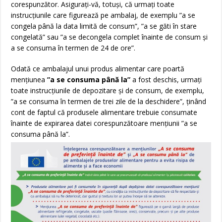
corespunzător. Asiguraţi-vă, totuşi, că urmaţi toate
instrucţiunile care figurează pe ambalaj, de exemplu ”a se
congela până la data limită de consum”, ”a se găti în stare
congelată” sau ”a se decongela complet înainte de consum şi
a se consuma în termen de 24 de ore”.
Odată ce ambalajul unui produs alimentar care poartă
menţiunea
”a se consuma până la”
a fost deschis, urmaţi
toate instrucţiunile de depozitare şi de consum, de exemplu,
”a se consuma în termen de trei zile de la deschidere”, ţinând
cont de faptul că produsele alimentare trebuie consumate
înainte de expirarea datei corespunzătoare menţiunii ”a se
consuma până la”.