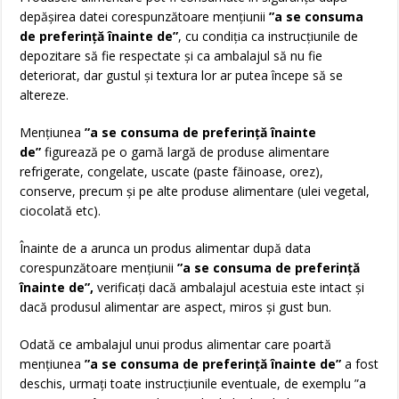
depăşirea datei corespunzătoare menţiunii
”a se consuma
de preferinţă înainte de”
, cu condiţia ca instrucţiunile de
depozitare să fie respectate şi ca ambalajul să nu fie
deteriorat, dar gustul şi textura lor ar putea începe să se
altereze.
Menţiunea
”a se consuma de preferinţă înainte
de”
figurează pe o gamă largă de produse alimentare
refrigerate, congelate, uscate (paste făinoase, orez),
conserve, precum şi pe alte produse alimentare (ulei vegetal,
ciocolată etc).
Înainte de a arunca un produs alimentar după data
corespunzătoare menţiunii
”a se consuma de preferinţă
înainte de”,
verificaţi dacă ambalajul acestuia este intact şi
dacă produsul alimentar are aspect, miros şi gust bun.
Odată ce ambalajul unui produs alimentar care poartă
menţiunea
”a se consuma de preferinţă înainte de”
a fost
deschis, urmaţi toate instrucţiunile eventuale, de exemplu ”a