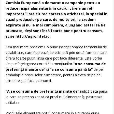
Comisia Europeană a demarat o campanie pentru a
reduce risipa alimentară, în cadrul căreia un rol
important îl are citirea corectă a etichetei, în special în
cazul produselor pe care, de multe ori, le credem
expirate şi nu le mai cumpărăm, ajungând astfel să fie
aruncate, deşi sunt încă foarte bune pentru consum,
scrie http://agrointel.ro.
Cea mai mare problemă o pune inscripţionarea termenului de
valabilitate, care figurează pe etichetă prin două formule care
diferă foarte puţin, însă care pot face diferenţa. Este vorba
despre înţelegerea corectă a menţiunilor
”a se consuma de
preferinţă înainte de”
şi
”a se consuma până la”
de pe
ambalajele produselor alimentare, pentru a evita risipa de
alimente şi a face economii.
”A se consuma de preferinţă înainte de”
indică data până
la care se preconizează că produsul alimentar îşi păstrează
calitatea.
Produsele alimentare pot fi consumate în siguranţă după