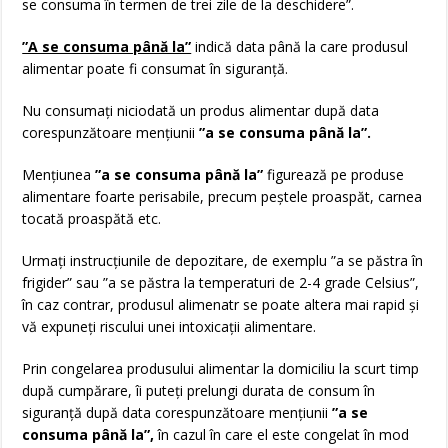
se consuma în termen de trei zile de la deschidere”.
”A se consuma până la”
indică data până la care produsul
alimentar poate fi consumat în siguranţă.
Nu consumaţi niciodată un produs alimentar după data
corespunzătoare menţiunii
”a se consuma până la”.
Menţiunea
”a se consuma până la”
figurează pe produse
alimentare foarte perisabile, precum peştele proaspăt, carnea
tocată proaspătă etc.
Urmaţi instrucţiunile de depozitare, de exemplu ”a se păstra în
frigider” sau ”a se păstra la temperaturi de 2-4 grade Celsius”,
în caz contrar, produsul alimenatr se poate altera mai rapid şi
vă expuneţi riscului unei intoxicaţii alimentare.
Prin congelarea produsului alimentar la domiciliu la scurt timp
după cumpărare, îi puteţi prelungi durata de consum în
siguranţă după data corespunzătoare menţiunii
”a se
consuma până la”,
în cazul în care el este congelat în mod