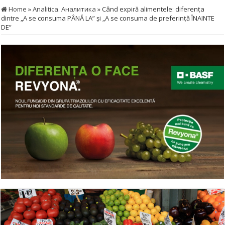
Home
»
Analitica. Аналитика
»
Când expiră alimentele: diferenţa
dintre „A se consuma PÂNĂ LA” şi „A se consuma de preferinţă ÎNAINTE
DE”