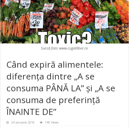
Sursă foto: www.cugetliber.ro
Când expiră alimentele:
diferenţa dintre „A se
consuma PÂNĂ LA” şi „A se
consuma de preferinţă
ÎNAINTE DE”
24 ianuarie 2016
140 Views