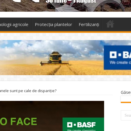
ologii agricole
Protecţia plantelor
Fertilizanți
nele sunt pe cale de dispariţie?
Găse