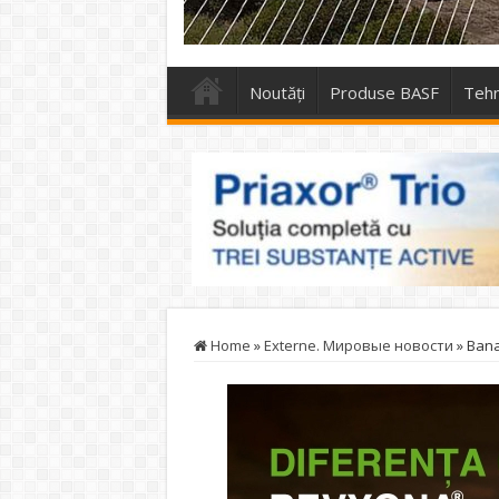
Noutăți
Produse BASF
Tehn
Home
»
Externe. Мировые новости
»
Bana