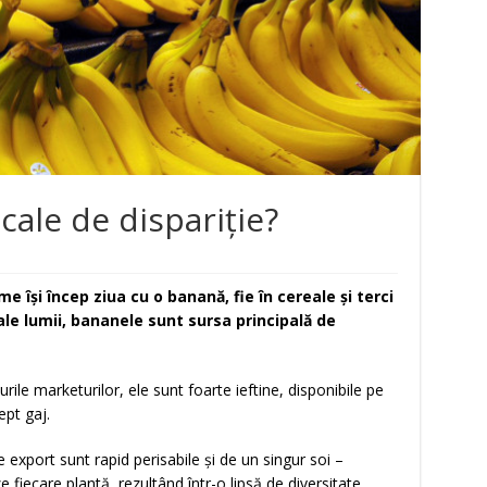
cale de dispariţie?
 îşi încep ziua cu o banană, fie în cereale şi terci
i ale lumii, bananele sunt sursa principală de
rile marketurilor, ele sunt foarte ieftine, disponibile pe
ept gaj.
xport sunt rapid perisabile şi de un singur soi –
e fiecare plantă, rezultând într-o lipsă de diversitate