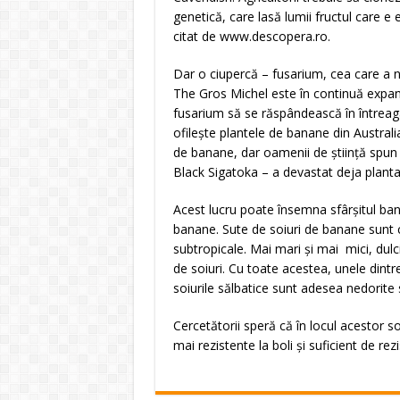
genetică, care lasă lumii fructul care e 
citat de
www.descopera.ro
.
Dar o ciupercă – fusarium, cea care a n
The Gros Michel este în continuă expans
fusarium să se răspândească în întreaga 
ofileşte plantele de banane din Austral
de banane, dar oamenii de ştiinţă spun 
Black Sigatoka – a devastat deja planta
Acest lucru poate însemna sfârşitul ban
banane. Sute de soiuri de banane sunt cu
subtropicale. Mai mari şi mai mici, dulc
de soiuri. Cu toate acestea, unele dintre
soiurile sălbatice sunt adesea nedorite
Cercetătorii speră că în locul acestor so
mai rezistente la boli şi suficient de r