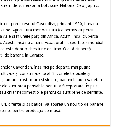
extrem de vulnerabil la boli, scrie
National Geographic
,
imicit predecesorul Cavendish, prin anii 1950, banana
iune. Agricultura monoculturală a permis ciupercii
Asie şi în unele părţi din Africa. Acum, însă, ciuperca
ia. Acesta încă nu a atins Ecuadorul – exportator mondial
ca este doar o chestiune de timp. O altă ciupercă –
ţii de banane în Caraibe.
anelor Cavendish, însă nici pe departe mai puţine
ltivate şi consumate local, în zonele tropicale şi
i şi amare, roşii, maro şi violete, bananele au o varietate
 ele sunt prea perisabile pentru a fi exportate. În plus,
 sau chiar necomestibile pentru că sunt pline de seminţe.
iuri, diferite şi sălbatice, va apărea un nou tip de banane,
ezistente pentru producţia de masă.