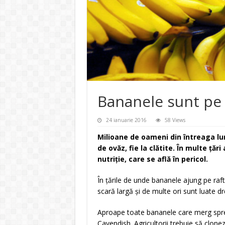
Bananele sunt pe 
24 ianuarie 2016
58 Views
Milioane de oameni din întreaga lume
de ovăz, fie la clătite. În multe ţăr
nutriţie, care se află în pericol.
În ţările de unde bananele ajung pe raftu
scară largă şi de multe ori sunt luate dr
Aproape toate bananele care merg spre e
Cavendish. Agricultorii trebuie să clonez