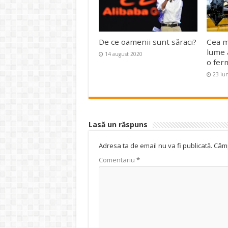
De ce oamenii sunt săraci?
Cea m
lume 
14 august 2020
o fer
23 iu
Lasă un răspuns
Adresa ta de email nu va fi publicată.
Câmp
Comentariu
*